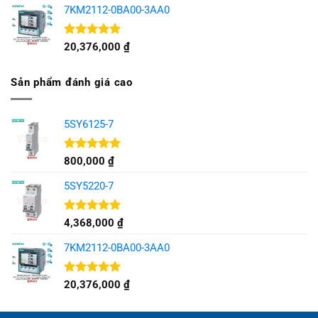
5 sao
7KM2112-0BA00-3AA0
Được xếp
20,376,000
₫
hạng
5.00
5 sao
Sản phẩm đánh giá cao
5SY6125-7
Được xếp
800,000
₫
hạng
5.00
5 sao
5SY5220-7
Được xếp
4,368,000
₫
hạng
5.00
5 sao
7KM2112-0BA00-3AA0
Được xếp
20,376,000
₫
hạng
5.00
5 sao