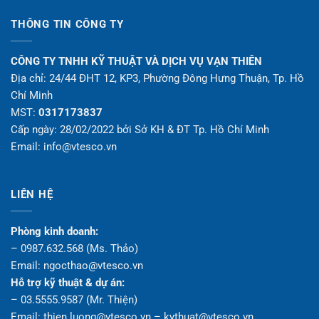
THÔNG TIN CÔNG TY
CÔNG TY TNHH KỸ THUẬT VÀ DỊCH VỤ VẠN THIÊN
Địa chỉ: 24/44 ĐHT 12, KP3, Phường Đông Hưng Thuận, Tp. Hồ
Chí Minh
MST:
0317173837
Cấp ngày: 28/02/2022 bởi Sở KH & ĐT Tp. Hồ Chí Minh
Email: info@vtesco.vn
LIÊN HỆ
Phòng kinh doanh:
– 0987.632.568 (Ms. Thảo)
Email: ngocthao@vtesco.vn
Hỗ trợ kỹ thuật & dự án:
– 03.5555.9587 (Mr. Thiện)
Email: thien.luong@vtesco.vn – kythuat@vtesco.vn