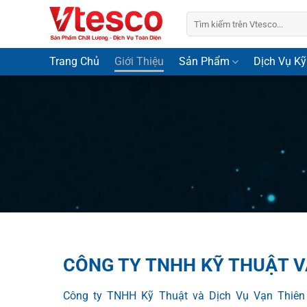
Bỏ
Tìm
qua
kiếm:
nội
dung
Trang Chủ
Giới Thiệu
Sản Phẩm
Dịch Vụ Kỹ
CÔNG TY TNHH KỸ THUẬT V
Công ty TNHH Kỹ Thuật và Dịch Vụ Vạn Thiên 