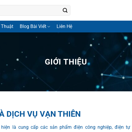
 Thuật
Blog Bài Viết
Liên Hệ
GIỚI THIỆU
À DỊCH VỤ VẠN THIÊN
hiện là cung cấp các sản phẩm điện công nghiệp, điện t