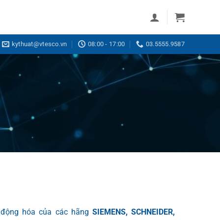
kythuat@vtesco.vn
08:00 - 17:00
03.5555.9587
ự động hóa của các hãng
SIEMENS, SCHNEIDER,