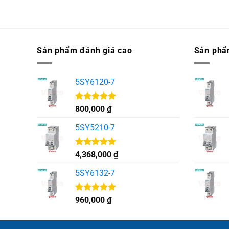
Sản phẩm đánh giá cao
Sản phẩ
5SY6120-7
Được xếp
800,000
₫
hạng
5.00
5 sao
5SY5210-7
Được xếp
4,368,000
₫
hạng
5.00
5 sao
5SY6132-7
Được xếp
960,000
₫
hạng
5.00
5 sao