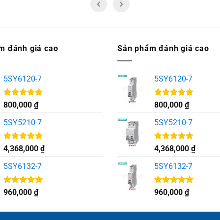
m đánh giá cao
Sản phẩm đánh giá cao
5SY6120-7
5SY6120-7
Được xếp
Được xếp
800,000
₫
800,000
₫
hạng
5.00
hạng
5.00
5 sao
5 sao
5SY5210-7
5SY5210-7
Được xếp
Được xếp
4,368,000
₫
4,368,000
₫
hạng
5.00
hạng
5.00
5 sao
5 sao
5SY6132-7
5SY6132-7
Được xếp
Được xếp
960,000
₫
960,000
₫
hạng
5.00
hạng
5.00
5 sao
5 sao