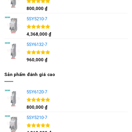
Được xếp
800,000
₫
hạng
5.00
5 sao
5SY5210-7
Được xếp
4,368,000
₫
hạng
5.00
5 sao
5SY6132-7
Được xếp
960,000
₫
hạng
5.00
5 sao
Sản phẩm đánh giá cao
5SY6120-7
Được xếp
800,000
₫
hạng
5.00
5 sao
5SY5210-7