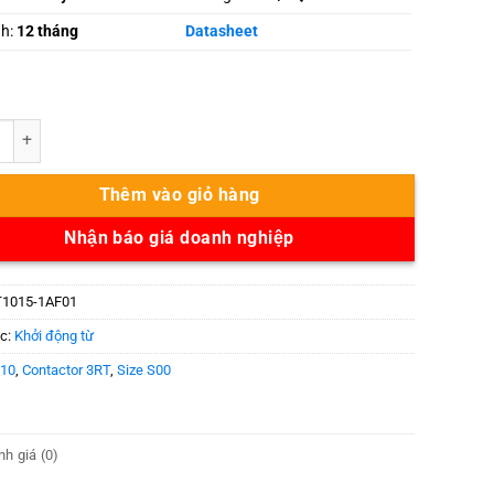
nh:
12 tháng
Datasheet
-1AF01 số lượng
Thêm vào giỏ hàng
Nhận báo giá doanh nghiệp
1015-1AF01
c:
Khởi động từ
10
,
Contactor 3RT
,
Size S00
h giá (0)