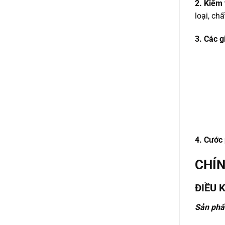
2. Kiểm 
loại, ch
3. Các g
4. Cước
CHÍN
ĐIỀU 
Sản phẩ