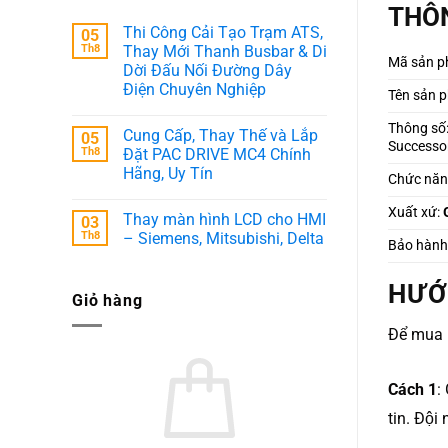
THÔN
Thi Công Cải Tạo Trạm ATS,
05
Th8
Thay Mới Thanh Busbar & Di
Mã sản p
Dời Đấu Nối Đường Dây
Điện Chuyên Nghiệp
Tên sản p
Không
có
Thông số
Cung Cấp, Thay Thế và Lắp
05
bình
Successor
luận
Th8
Đặt PAC DRIVE MC4 Chính
ở
Hãng, Uy Tín
Thi
Chức năng:
Công
Không
Cải
có
Xuất xứ:
Tạo
Thay màn hình LCD cho HMI
03
bình
Trạm
luận
Th8
– Siemens, Mitsubishi, Delta
ATS,
Bảo hành
ở
Thay
Cung
Không
Mới
Cấp,
có
Thanh
Thay
bình
HƯỚ
Busbar
Giỏ hàng
Thế
luận
&
và
ở
Di
Lắp
Thay
Dời
Để mua 
Đặt
màn
Đấu
PAC
hình
Nối
DRIVE
LCD
Đường
MC4
cho
Dây
Cách 1
:
Chính
HMI
Điện
Hãng,
–
Chuyên
Uy
Siemens,
tin. Đội
Nghiệp
Tín
Mitsubishi,
Delta