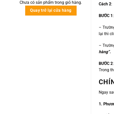
Chưa có sản phẩm trong giỏ hàng.
Cách 2
:
Quay trở lại cửa hàng
BƯỚC 1
– Trườn
lại thì c
– Trườn
hàng”
.
BƯỚC 2
Trong th
CHÍ
Ngay sa
1. Phươ