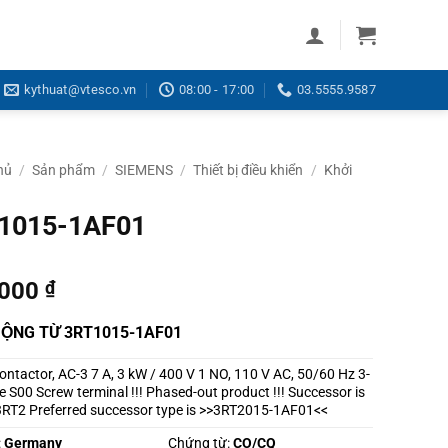
kythuat@vtesco.vn
08:00 - 17:00
03.5555.9587
hủ
/
Sản phẩm
/
SIEMENS
/
Thiết bị điều khiển
/
Khởi
1015-1AF01
,000
₫
ĐỘNG TỪ 3RT1015-1AF01
ntactor, AC-3 7 A, 3 kW / 400 V 1 NO, 110 V AC, 50/60 Hz 3-
ze S00 Screw terminal !!! Phased-out product !!! Successor is
3RT2 Preferred successor type is >>3RT2015-1AF01<<
:
Germany
Chứng từ:
CO/CQ