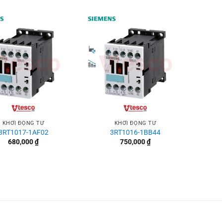
+
KHỞI ĐỘNG TỪ
KHỞI ĐỘNG TỪ
3RT1017-1AF02
3RT1016-1BB44
680,000
₫
750,000
₫