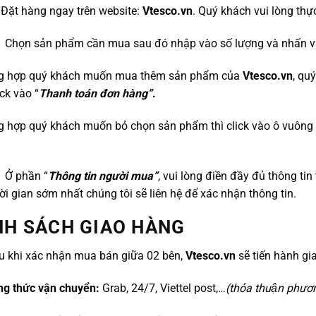
 Đặt hàng ngay trên website:
Vtesco.vn
. Quý khách vui lòng thự
: Chọn sản phẩm cần mua sau đó nhập vào số lượng và nhấn 
g hợp quý khách muốn mua thêm sản phẩm của
Vtesco.vn
, qu
lick vào “
Thanh toán đơn hàng”
.
g hợp quý khách muốn bỏ chọn sản phẩm thì click vào ô vuông
: Ở phần “
Thông tin người mua”
, vui lòng điền đầy đủ thông ti
ời gian sớm nhất chúng tôi sẽ liên hệ để xác nhận thông tin.
NH SÁCH GIAO HÀNG
u khi xác nhận mua bán giữa 02 bên,
Vtesco.vn
sẽ tiến hành gi
ng thức vận chuyển:
Grab, 24/7, Viettel post,…
(thỏa thuận phươ