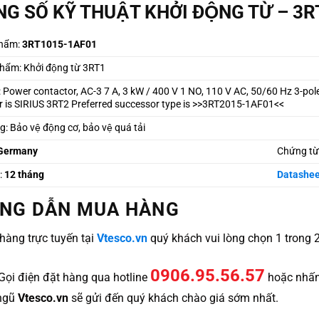
G SỐ KỸ THUẬT KHỞI ĐỘNG TỪ – 
hẩm:
3RT1015-1AF01
hẩm: Khởi động từ 3RT1
: Power contactor, AC-3 7 A, 3 kW / 400 V 1 NO, 110 V AC, 50/60 Hz 3-pole
 is SIRIUS 3RT2 Preferred successor type is >>3RT2015-1AF01<<
 Bảo vệ động cơ, bảo vệ quá tải
Germany
Chứng từ
:
12 tháng
Datashee
NG DẪN MUA HÀNG
hàng trực tuyến tại
Vtesco.vn
quý khách vui lòng chọn 1 trong 
0906.95.56.57
 Gọi điện đặt hàng qua hotline
hoặc nhấ
 ngũ
Vtesco.vn
sẽ gửi đến quý khách chào giá sớm nhất.