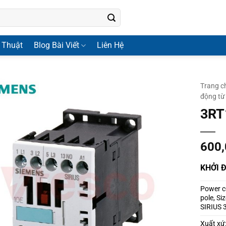
 Thuật
Blog Bài Viết
Liên Hệ
Trang c
động từ
3RT
600
KHỞI 
Power co
pole, Si
SIRIUS 
Xuất xứ