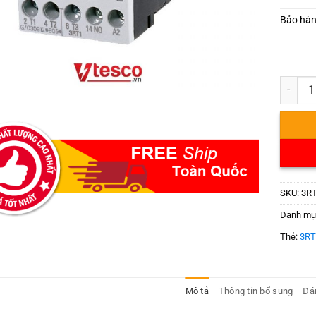
Bảo hà
3RT1015
SKU:
3RT
Danh mụ
Thẻ:
3RT
Mô tả
Thông tin bổ sung
Đán