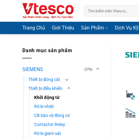
Bỏ
Tìm
qua
kiếm:
nội
dung
Trang Chủ
Giới Thiệu
Sản Phẩm
Dịch Vụ Kỹ
Danh mục sản phẩm
SIEMENS
(376)
Thiết bị đóng cắt
Thiết bị điều khiển
Khởi động từ
Rờ le nhiệt
CB bảo vệ động cơ
Contactor Relay
Rờ le giám sát