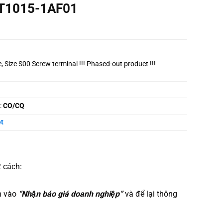
3RT1015-1AF01
, Size S00 Screw terminal !!! Phased-out product !!!
:
CO/CQ
t
2 cách:
n vào
“Nhận báo giá doanh nghiệp”
và để lại thông