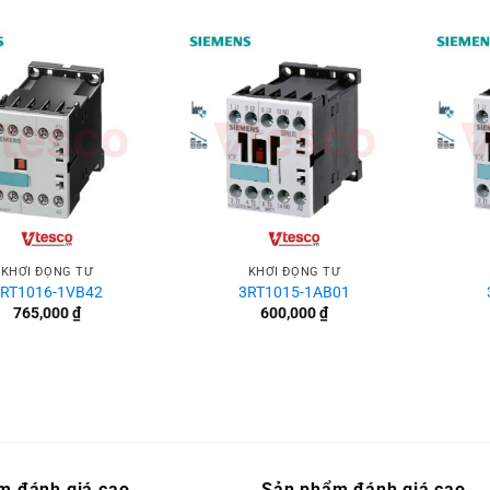
+
+
KHỞI ĐỘNG TỪ
KHỞI ĐỘNG TỪ
RT1016-1VB42
3RT1015-1AB01
765,000
₫
600,000
₫
m đánh giá cao
Sản phẩm đánh giá cao