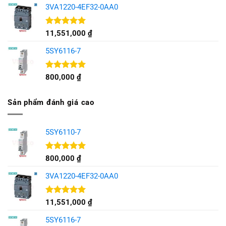
5 sao
3VA1220-4EF32-0AA0
Được xếp
11,551,000
₫
hạng
5.00
5 sao
5SY6116-7
Được xếp
800,000
₫
hạng
5.00
5 sao
Sản phẩm đánh giá cao
5SY6110-7
Được xếp
800,000
₫
hạng
5.00
5 sao
3VA1220-4EF32-0AA0
Được xếp
11,551,000
₫
hạng
5.00
5 sao
5SY6116-7