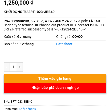
1,250,000
₫
KHỞI ĐỘNG TỪ 3RT1023-3BB40
Power contactor, AC-3 9 A, 4 kW / 400 V 24 V DC, 3-pole, Size S0
Spring-type terminal !!! Phased-out product !!! Successor is SIRIUS
3RT2 Preferred successor type is >>3RT2024-2BB40<<
Xuất xứ:
Germany
Chứng từ:
CO/CQ
Bảo hành:
12 tháng
Datasheet
3RT1023-3BB40 số lượng
Thêm vào giỏ hàng
Nhận báo giá doanh nghiệp
SKU:
3RT1023-3BB40
Danh mục:
Khởi động từ