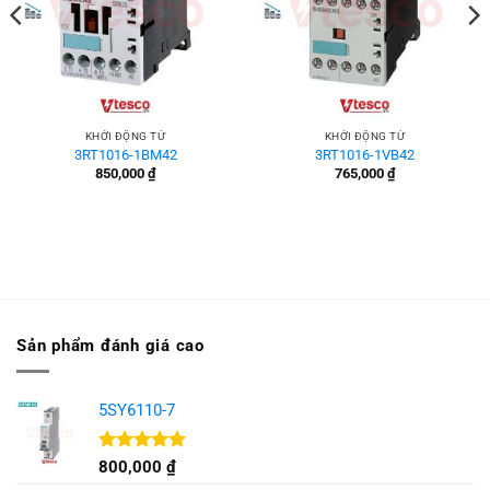
KHỞI ĐỘNG TỪ
KHỞI ĐỘNG TỪ
3RT1016-1BM42
3RT1016-1VB42
850,000
₫
765,000
₫
Sản phẩm đánh giá cao
5SY6110-7
Được xếp
800,000
₫
hạng
5.00