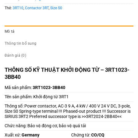
Thẻ:
3RT10
,
Contactor 3RT
,
Size S0
Mô tả
Thông tin bổ sung
Đánh giá (0)
THÔNG SỐ KỸ THUẬT KHỞI ĐỘNG TỪ – 3RT1023-
3BB40
Mã sản phẩm:
3RT1023-3BB40
Tên sản phẩm: Khởi động từ 3RT1
Thông số: Power contactor, AC-3 9 A, 4 kW / 400 V 24 V DC, 3-pole,
Size S0 Spring-type terminal !!! Phased-out product !!! Successor is
SIRIUS 3RT2 Preferred successor type is >>3RT2024-2BB40<<
Chức năng: Bảo vệ động cơ, bảo vệ quá tải
Xuất xứ:
Germany
Chứng từ:
CO/CQ