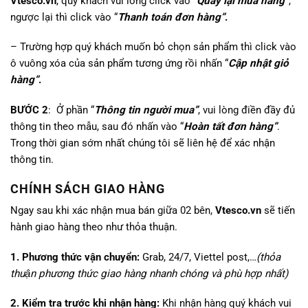
Vtesco.vn
, quý khách vui lòng click vào “
Quay lại mua hàng”
,
ngược lại thì click vào “
Thanh toán đơn hàng”
.
– Trường hợp quý khách muốn bỏ chọn sản phẩm thì click vào
ô vuông xóa của sản phẩm tương ứng rồi nhấn “
Cập nhật giỏ
hàng”
.
BƯỚC 2
: Ở phần “
Thông tin người mua”
, vui lòng điền đầy đủ
thông tin theo mẫu, sau đó nhấn vào “
Hoàn tất đơn hàng”
.
Trong thời gian sớm nhất chúng tôi sẽ liên hệ để xác nhận
thông tin.
CHÍNH SÁCH GIAO HÀNG
Ngay sau khi xác nhận mua bán giữa 02 bên,
Vtesco.vn
sẽ tiến
hành giao hàng theo như thỏa thuận.
1. Phương thức vận chuyển:
Grab, 24/7, Viettel post,…
(thỏa
thuận phương thức giao hàng nhanh chóng và phù hợp nhất)
2. Kiểm tra trước khi nhận hàng:
Khi nhận hàng quý khách vui