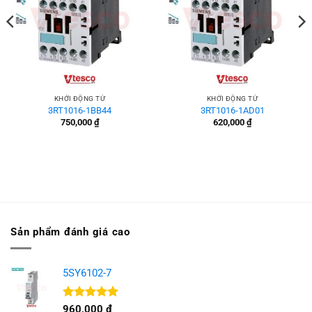
KHỞI ĐỘNG TỪ
KHỞI ĐỘNG TỪ
3RT1016-1BB44
3RT1016-1AD01
750,000
₫
620,000
₫
Sản phẩm đánh giá cao
5SY6102-7
Được xếp
960,000
₫