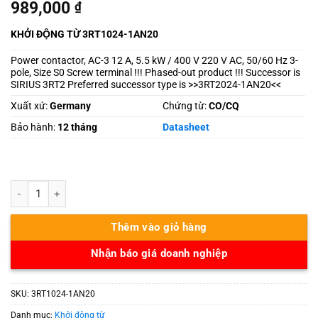
989,000
₫
KHỞI ĐỘNG TỪ 3RT1024-1AN20
Power contactor, AC-3 12 A, 5.5 kW / 400 V 220 V AC, 50/60 Hz 3-
pole, Size S0 Screw terminal !!! Phased-out product !!! Successor is
SIRIUS 3RT2 Preferred successor type is >>3RT2024-1AN20<<
Xuất xứ:
Germany
Chứng từ:
CO/CQ
Bảo hành:
12 tháng
Datasheet
3RT1024-1AN20 số lượng
Thêm vào giỏ hàng
Nhận báo giá doanh nghiệp
SKU:
3RT1024-1AN20
Danh mục:
Khởi động từ