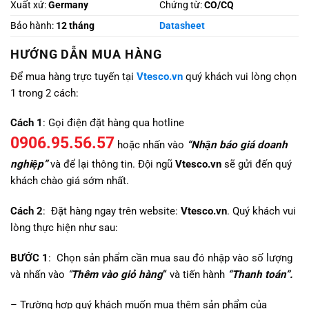
Xuất xứ:
Germany
Chứng từ:
CO/CQ
Bảo hành:
12 tháng
Datasheet
HƯỚNG DẪN MUA HÀNG
Để mua hàng trực tuyến tại
Vtesco.vn
quý khách vui lòng chọn
1 trong 2 cách:
Cách 1
: Gọi điện đặt hàng qua hotline
0906.95.56.57
hoặc nhấn vào
“Nhận báo giá doanh
nghiệp”
và để lại thông tin. Đội ngũ
Vtesco.vn
sẽ gửi đến quý
khách chào giá sớm nhất.
Cách 2
: Đặt hàng ngay trên website:
Vtesco.vn
. Quý khách vui
lòng thực hiện như sau:
BƯỚC 1
: Chọn sản phẩm cần mua sau đó nhập vào số lượng
và nhấn vào
“
Thêm vào giỏ hàng
“
và tiến hành
“Thanh toán”.
– Trường hợp quý khách muốn mua thêm sản phẩm của