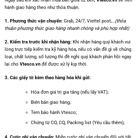
Ngay sau khi xác nhận mua bán giữa 02 bên,
Vtesco.vn
sẽ tiến
hành giao hàng theo như thỏa thuận.
1. Phương thức vận chuyển:
Grab, 24/7, Viettel post,…
(thỏa
thuận phương thức giao hàng nhanh chóng và phù hợp nhất)
2. Kiểm tra trước khi nhận hàng:
Khi nhận hàng quý khách vui
lòng trực tiếp kiểm tra kỹ hàng hóa, nếu có vấn đề gì về chủng
loại, chất lượng, số lượng thì đề nghị quý khách phản hồi ngay
lại cho
Vtesco.vn
để được xử lý kịp thời.
3. Các giấy tờ kèm theo hàng hóa khi gửi:
Hóa đơn giá trị gia tăng (nếu lấy VAT);
Biên bản giao hàng;
Tem bảo hành Vtesco;
Chứng từ CO, CQ, Packing list (Yêu cầu thêm);
4. Cước phí vận chuyển:
Miễn cước phí vận chuyển đối với tất