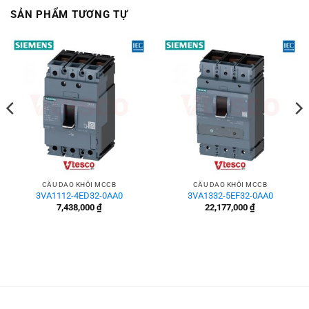
SẢN PHẨM TƯƠNG TỰ
CẦU DAO KHỐI MCCB
CẦU DAO KHỐI MCCB
3VA1112-4ED32-0AA0
3VA1332-5EF32-0AA0
7,438,000
₫
22,177,000
₫