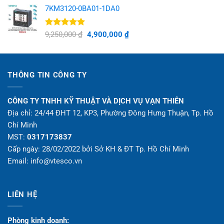
5 sao
7KM3120-0BA01-1DA0
Được xếp
Giá
Giá
9,250,000
₫
4,900,000
₫
hạng
5.00
gốc
hiện
5 sao
là:
tại
9,250,000 ₫.
là:
4,900,000 ₫.
THÔNG TIN CÔNG TY
CÔNG TY TNHH KỸ THUẬT VÀ DỊCH VỤ VẠN THIÊN
Địa chỉ: 24/44 ĐHT 12, KP3, Phường Đông Hưng Thuận, Tp. Hồ
Chí Minh
MST:
0317173837
Cấp ngày: 28/02/2022 bởi Sở KH & ĐT Tp. Hồ Chí Minh
Email: info@vtesco.vn
LIÊN HỆ
Phòng kinh doanh: