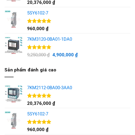
Được xếp
20,376,000
₫
hạng
5.00
5 sao
5SY6102-7
Được xếp
960,000
₫
hạng
5.00
5 sao
7KM3120-0BA01-1DA0
Được xếp
Giá
Giá
9,250,000
₫
4,900,000
₫
hạng
5.00
gốc
hiện
5 sao
là:
tại
Sản phẩm đánh giá cao
9,250,000 ₫.
là:
4,900,000 ₫.
7KM2112-0BA00-3AA0
Được xếp
20,376,000
₫
hạng
5.00
5 sao
5SY6102-7
Được xếp
960,000
₫
hạng
5.00