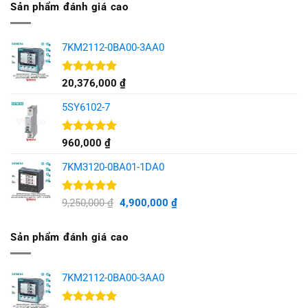
Sản phẩm đánh giá cao
7KM2112-0BA00-3AA0
Được xếp
20,376,000
₫
hạng
5.00
5 sao
5SY6102-7
Được xếp
960,000
₫
hạng
5.00
5 sao
7KM3120-0BA01-1DA0
Được xếp
Giá
Giá
9,250,000
₫
4,900,000
₫
hạng
5.00
gốc
hiện
5 sao
là:
tại
Sản phẩm đánh giá cao
9,250,000 ₫.
là:
4,900,000 ₫.
7KM2112-0BA00-3AA0