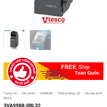
Trang chủ
/
Sản phẩm
/
SIEMENS
/
Thiết bị đóng cắt
/
Cầu dao khối
MCCB
3VA9988-0BL32