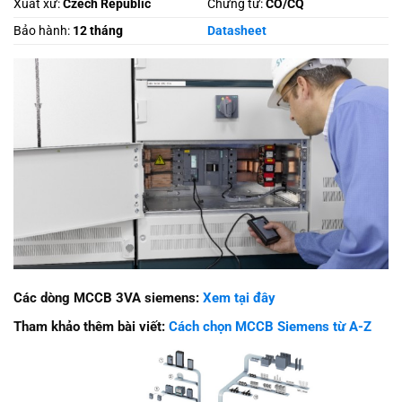
Xuất xứ:
Czech Republic
Chứng từ:
CO/CQ
Bảo hành:
12 tháng
Datasheet
Các dòng MCCB 3VA siemens:
Xem tại đây
Tham khảo thêm bài viết:
Cách chọn MCCB Siemens từ A-Z