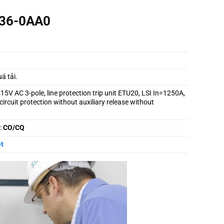
E36-0AA0
́ tải.
15V AC 3-pole, line protection trip unit ETU20, LSI In=1250A,
ircuit protection without auxiliary release without
:
CO/CQ
t