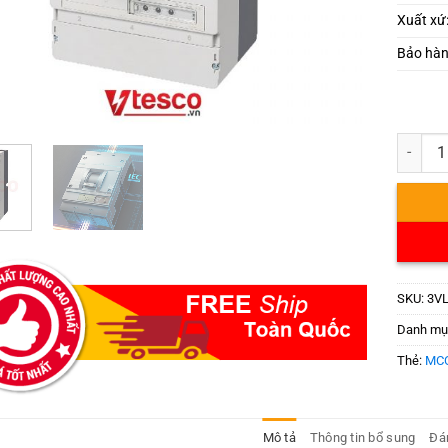
Xuất xứ
Bảo hà
3VL771
SKU:
3VL
Danh mụ
Thẻ:
MCC
Mô tả
Thông tin bổ sung
Đán