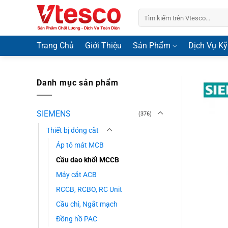
Bỏ
Tìm
qua
kiếm:
nội
dung
Trang Chủ
Giới Thiệu
Sản Phẩm
Dịch Vụ Kỹ
Danh mục sản phẩm
SIEMENS
(376)
Thiết bị đóng cắt
Áp tô mát MCB
Cầu dao khối MCCB
Máy cắt ACB
RCCB, RCBO, RC Unit
Cầu chì, Ngắt mạch
Đồng hồ PAC