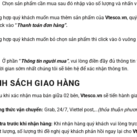
: Chọn sản phẩm cần mua sau đó nhập vào số lượng và nhấn 
g hợp quý khách muốn mua thêm sản phẩm của
Vtesco.vn
, qu
lick vào “
Thanh toán đơn hàng”
.
g hợp quý khách muốn bỏ chọn sản phẩm thì click vào ô vuông
: Ở phần “
Thông tin người mua”
, vui lòng điền đầy đủ thông ti
ời gian sớm nhất chúng tôi sẽ liên hệ để xác nhận thông tin.
NH SÁCH GIAO HÀNG
u khi xác nhận mua bán giữa 02 bên,
Vtesco.vn
sẽ tiến hành gi
ng thức vận chuyển:
Grab, 24/7, Viettel post,…
(thỏa thuận phươ
tra trước khi nhận hàng:
Khi nhận hàng quý khách vui lòng trực
ất lượng, số lượng thì đề nghị quý khách phản hồi ngay lại cho
V