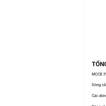
TỔN
MCCB 3VL 
Dòng că
Các dò