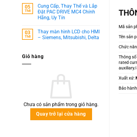
có
Cung Cấp, Thay Thế và Lắp
05
bình
luận
THÔN
Th8
Đặt PAC DRIVE MC4 Chính
ở
Hãng, Uy Tín
Thi
Công
Không
Cải
Mã sản p
có
Tạo
Thay màn hình LCD cho HMI
03
bình
Trạm
luận
Tên sản 
Th8
– Siemens, Mitsubishi, Delta
ATS,
ở
Thay
Cung
Không
Mới
Chức năng
Cấp,
có
Thanh
Thay
bình
Busbar
Giỏ hàng
Thế
luận
Thông số
&
và
ở
Di
rated cur
Lắp
Thay
Dời
Đặt
màn
auxiliary
Đấu
PAC
hình
Nối
DRIVE
LCD
Đường
Xuất xứ:
MC4
cho
Dây
Chính
HMI
Điện
Hãng,
–
Bảo hành
Chuyên
Uy
Siemens,
Nghiệp
Tín
Mitsubishi,
Delta
Chưa có sản phẩm trong giỏ hàng.
Quay trở lại cửa hàng