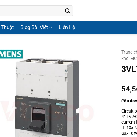
 Thuật
Blog Bài Viết
Liên Hệ
Trang c
khối M
3VL
54,
Cầu da
Circuit
415V AC 
current 
II=10xIN
auxiliar