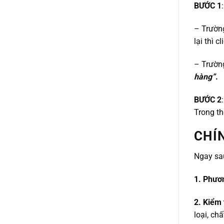
BƯỚC 1
– Trườn
lại thì c
– Trườn
hàng”
.
BƯỚC 2
Trong th
CHÍ
Ngay sa
1. Phươ
2. Kiểm 
loại, ch