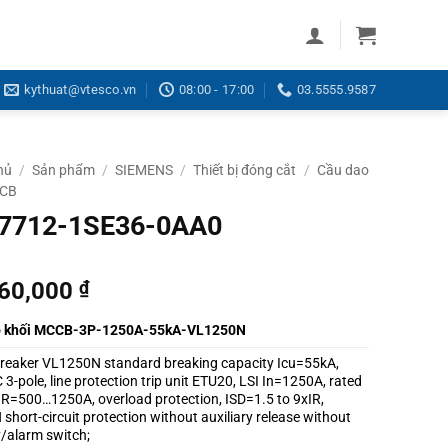
kythuat@vtesco.vn
08:00 - 17:00
03.5555.9587
hủ
/
Sản phẩm
/
SIEMENS
/
Thiết bị đóng cắt
/
Cầu dao
CCB
7712-1SE36-0AA0
560,000
₫
o khối MCCB-3P-1250A-55kA-VL1250N
 breaker VL1250N standard breaking capacity Icu=55kA,
3-pole, line protection trip unit ETU20, LSI In=1250A, rated
IR=500…1250A, overload protection, ISD=1.5 to 9xIR,
 short-circuit protection without auxiliary release without
y/alarm switch;