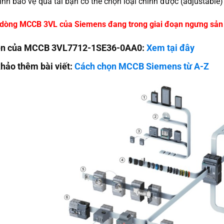
̉nh bảo vệ quá tải bạn có thể chọn loại chỉnh được (adjustable)
̣i dòng MCCB 3VL của Siemens đang trong giai đoạn ngưng sản
iện của MCCB 3VL7712-1SE36-0AA0:
Xem tại đây
ảo thêm bài viết:
Cách chọn MCCB Siemens từ A-Z