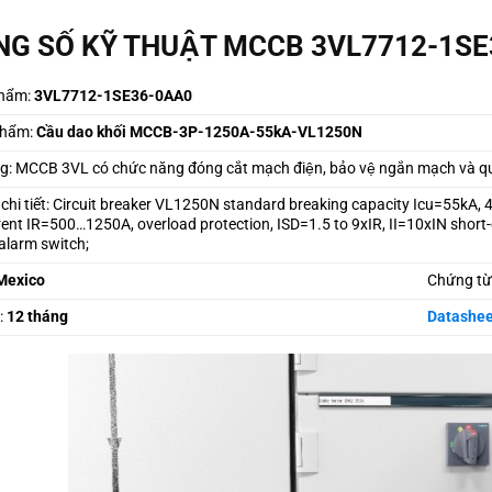
G SỐ KỸ THUẬT MCCB 3VL7712-1S
hẩm:
3VL7712-1SE36-0AA0
phẩm:
Cầu dao khối MCCB-3P-1250A-55kA-VL1250N
: MCCB 3VL có chức năng đóng cắt mạch điện, bảo vệ ngắn mạch và qua
 chi tiết: Circuit breaker VL1250N standard breaking capacity Icu=55kA, 4
rent IR=500…1250A, overload protection, ISD=1.5 to 9xIR, II=10xIN short-c
/alarm switch;
Mexico
Chứng từ
:
12 tháng
Datashee