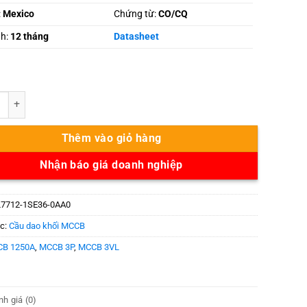
:
Mexico
Chứng từ:
CO/CQ
nh:
12 tháng
Datasheet
2-1SE36-0AA0 số lượng
Thêm vào giỏ hàng
Nhận báo giá doanh nghiệp
7712-1SE36-0AA0
c:
Cầu dao khối MCCB
B 1250A
,
MCCB 3P
,
MCCB 3VL
h giá (0)