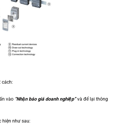
2 cách:
ấn vào
“Nhận báo giá doanh nghiệp”
và để lại thông
c hiện như sau: