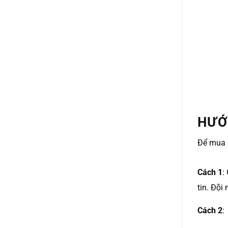
HƯỚ
Để mua 
Cách 1
:
tin. Đội
Cách 2
: