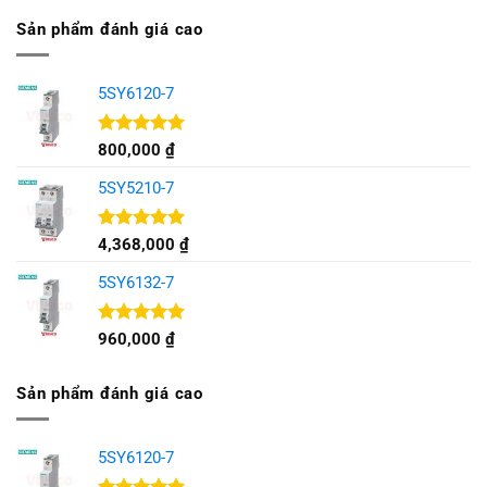
5 sao
Sản phẩm đánh giá cao
5SY6120-7
Được xếp
800,000
₫
hạng
5.00
5 sao
5SY5210-7
Được xếp
4,368,000
₫
hạng
5.00
5 sao
5SY6132-7
Được xếp
960,000
₫
hạng
5.00
5 sao
Sản phẩm đánh giá cao
5SY6120-7