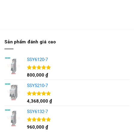
Sản phẩm đánh giá cao
5SY6120-7
Được xếp
800,000
₫
hạng
5.00
5 sao
5SY5210-7
Được xếp
4,368,000
₫
hạng
5.00
5 sao
5SY6132-7
Được xếp
960,000
₫
hạng
5.00