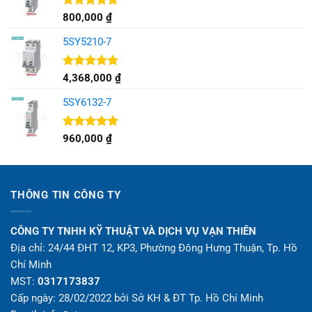
Được xếp
800,000
₫
hạng
5.00
5 sao
5SY5210-7
Được xếp
4,368,000
₫
hạng
5.00
5 sao
5SY6132-7
Được xếp
960,000
₫
hạng
5.00
5 sao
THÔNG TIN CÔNG TY
CÔNG TY TNHH KỸ THUẬT VÀ DỊCH VỤ VẠN THIÊN
Địa chỉ: 24/44 ĐHT 12, KP3, Phường Đông Hưng Thuận, Tp. Hồ
Chí Minh
MST:
0317173837
Cấp ngày: 28/02/2022 bởi Sở KH & ĐT Tp. Hồ Chí Minh