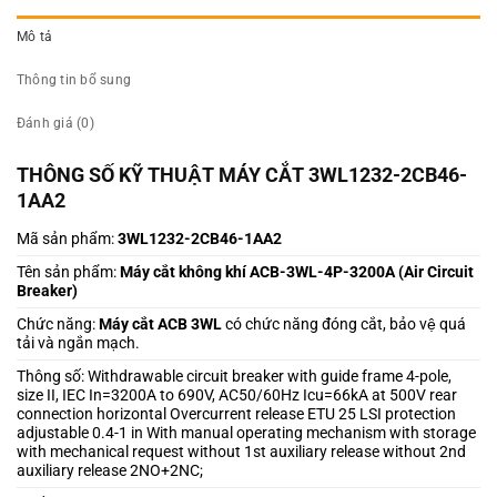
Mô tả
Thông tin bổ sung
Đánh giá (0)
THÔNG SỐ KỸ THUẬT MÁY CẮT 3WL1232-2CB46-
1AA2
Mã sản phẩm:
3WL1232-2CB46-1AA2
Tên sản phẩm:
Máy cắt không khí ACB-3WL-4P-3200A (Air Circuit
Breaker)
Chức năng:
Máy cắt ACB 3WL
có chức năng đóng cắt, bảo vệ quá
tải và ngắn mạch.
Thông số: Withdrawable circuit breaker with guide frame 4-pole,
size II, IEC In=3200A to 690V, AC50/60Hz Icu=66kA at 500V rear
connection horizontal Overcurrent release ETU 25 LSI protection
adjustable 0.4-1 in With manual operating mechanism with storage
with mechanical request without 1st auxiliary release without 2nd
auxiliary release 2NO+2NC;