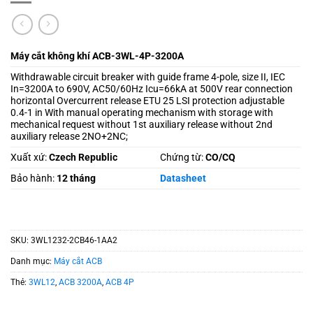
Máy cắt không khí ACB-3WL-4P-3200A
Withdrawable circuit breaker with guide frame 4-pole, size II, IEC
In=3200A to 690V, AC50/60Hz Icu=66kA at 500V rear connection
horizontal Overcurrent release ETU 25 LSI protection adjustable
0.4-1 in With manual operating mechanism with storage with
mechanical request without 1st auxiliary release without 2nd
auxiliary release 2NO+2NC;
Xuất xứ:
Czech Republic
Chứng từ:
CO/CQ
Bảo hành:
12 tháng
Datasheet
SKU:
3WL1232-2CB46-1AA2
Danh mục:
Máy cắt ACB
Thẻ:
3WL12
,
ACB 3200A
,
ACB 4P