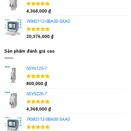
Được xếp
4,368,000
₫
hạng
5.00
5 sao
7KM2112-0BA00-3AA0
Được xếp
20,376,000
₫
hạng
5.00
5 sao
Sản phẩm đánh giá cao
5SY6125-7
Được xếp
800,000
₫
hạng
5.00
5 sao
5SY5220-7
Được xếp
4,368,000
₫
hạng
5.00
5 sao
7KM2112-0BA00-3AA0