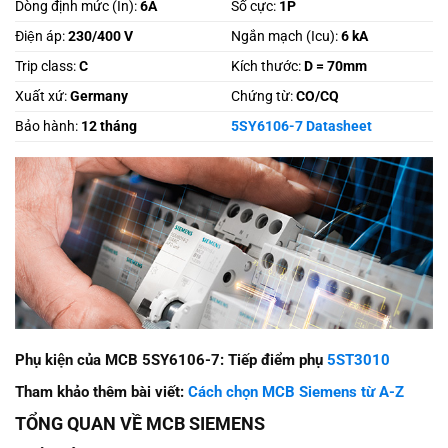
Dòng định mức (In):
6A
Số cực:
1P
Điện áp:
230/400 V
Ngắn mạch (Icu):
6 kA
Trip class:
C
Kích thước:
D = 70mm
Xuất xứ:
Germany
Chứng từ:
CO/CQ
Bảo hành:
12 tháng
5SY6106-7 Datasheet
Phụ kiện của MCB 5SY6106-7: Tiếp điểm phụ
5ST3010
Tham khảo thêm bài viết:
Cách chọn MCB Siemens từ A-Z
TỔNG QUAN VỀ MCB SIEMENS