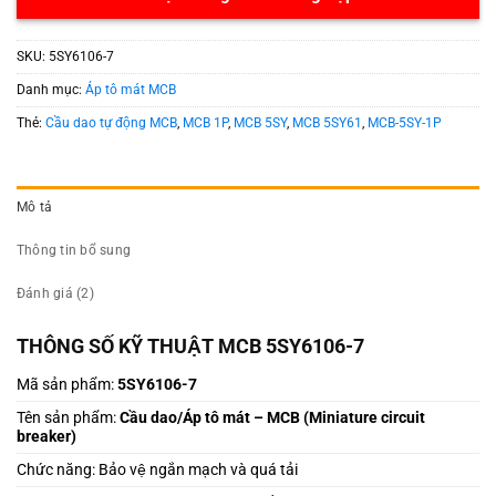
SKU:
5SY6106-7
Danh mục:
Áp tô mát MCB
Thẻ:
Cầu dao tự động MCB
,
MCB 1P
,
MCB 5SY
,
MCB 5SY61
,
MCB-5SY-1P
Mô tả
Thông tin bổ sung
Đánh giá (2)
THÔNG SỐ KỸ THUẬT MCB 5SY6106-7
Mã sản phẩm:
5SY6106-7
Tên sản phẩm:
Cầu dao/Áp tô mát – MCB (
Miniature circuit
breaker)
Chức năng: Bảo vệ ngắn mạch và quá tải