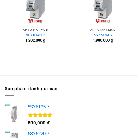
ÁP TÔ MÁT MCB
ÁP TÔ MÁT MCB
5SY6140-7
5SY6163-7
1,202,000
₫
1,980,000
₫
Sản phẩm đánh giá cao
5SY6125-7
Được xếp
800,000
₫
hạng
5.00
5 sao
5SY5220-7