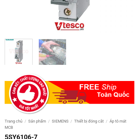
Trang chủ
/
Sản phẩm
/
SIEMENS
/
Thiết bị đóng cắt
/
Áp tô mát
MCB
5SY6106-7