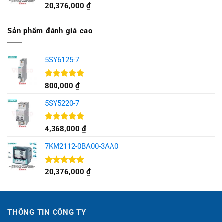
Được xếp
20,376,000
₫
hạng
5.00
5 sao
Sản phẩm đánh giá cao
5SY6125-7
Được xếp
800,000
₫
hạng
5.00
5 sao
5SY5220-7
Được xếp
4,368,000
₫
hạng
5.00
5 sao
7KM2112-0BA00-3AA0
Được xếp
20,376,000
₫
hạng
5.00
5 sao
THÔNG TIN CÔNG TY