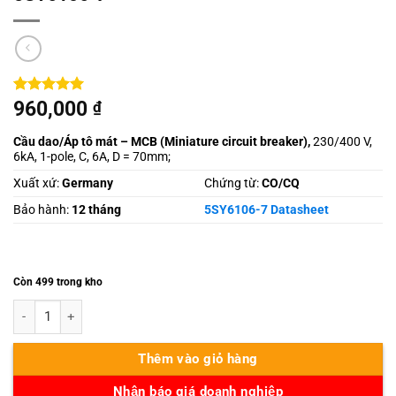
5
2
trên 5
960,000
₫
dựa trên
đánh giá
Cầu dao/Áp tô mát – MCB (
Miniature circuit breaker),
230/400 V,
6kA, 1-pole, C, 6A, D = 70mm;
Xuất xứ:
Germany
Chứng từ:
CO/CQ
Bảo hành:
12 tháng
5SY6106-7 Datasheet
Còn 499 trong kho
5SY6106-7 số lượng
Thêm vào giỏ hàng
Nhận báo giá doanh nghiệp