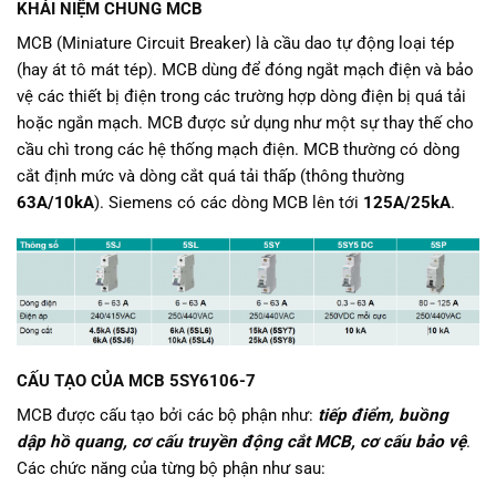
KHÁI NIỆM CHUNG MCB
MCB (Miniature Circuit Breaker) là cầu dao tự động loại tép
(hay át tô mát tép). MCB dùng để đóng ngắt mạch điện và bảo
vệ các thiết bị điện trong các trường hợp dòng điện bị quá tải
hoặc ngắn mạch. MCB được sử dụng như một sự thay thế cho
cầu chì trong các hệ thống mạch điện. MCB thường có dòng
cắt định mức và dòng cắt quá tải thấp (thông thường
63A/10kA
). Siemens có các dòng MCB lên tới
125A/25kA
.
CẤU TẠO CỦA MCB 5SY6106-7
MCB được cấu tạo bởi các bộ phận như:
tiếp điểm, buồng
dập hồ quang, cơ cấu truyền động cắt MCB, cơ cấu bảo vệ
.
Các chức năng của từng bộ phận như sau: