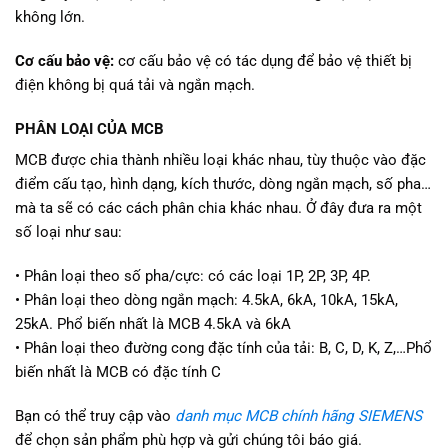
không lớn.
Cơ cấu bảo vệ:
cơ cấu bảo vệ có tác dụng để bảo vệ thiết bị
điện không bị quá tải và ngắn mạch.
PHÂN LOẠI CỦA MCB
MCB được chia thành nhiều loại khác nhau, tùy thuộc vào đặc
điểm cấu tạo, hình dạng, kích thước, dòng ngắn mạch, số pha…
mà ta sẽ có các cách phân chia khác nhau. Ở đây đưa ra một
số loại như sau:
• Phân loại theo số pha/cực: có các loại 1P, 2P, 3P, 4P.
• Phân loại theo dòng ngắn mạch: 4.5kA, 6kA, 10kA, 15kA,
25kA. Phổ biến nhất là MCB 4.5kA và 6kA
• Phân loại theo đường cong đặc tính của tải: B, C, D, K, Z,…Phổ
biến nhất là MCB có đặc tính C
Bạn có thể truy cập vào
danh mục MCB chính hãng SIEMENS
để chọn sản phẩm phù hợp và gửi chúng tôi báo giá.