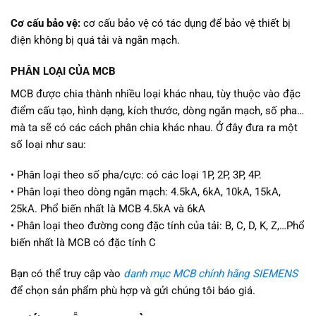
Cơ cấu bảo vệ:
cơ cấu bảo vệ có tác dụng để bảo vệ thiết bị
điện không bị quá tải và ngắn mạch.
PHÂN LOẠI CỦA MCB
MCB được chia thành nhiều loại khác nhau, tùy thuộc vào đặc
điểm cấu tạo, hình dạng, kích thước, dòng ngắn mạch, số pha…
mà ta sẽ có các cách phân chia khác nhau. Ở đây đưa ra một
số loại như sau:
• Phân loại theo số pha/cực: có các loại 1P, 2P, 3P, 4P.
• Phân loại theo dòng ngắn mạch: 4.5kA, 6kA, 10kA, 15kA,
25kA. Phổ biến nhất là MCB 4.5kA và 6kA
• Phân loại theo đường cong đặc tính của tải: B, C, D, K, Z,…Phổ
biến nhất là MCB có đặc tính C
Bạn có thể truy cập vào
danh mục MCB chính hãng SIEMENS
để chọn sản phẩm phù hợp và gửi chúng tôi báo giá.