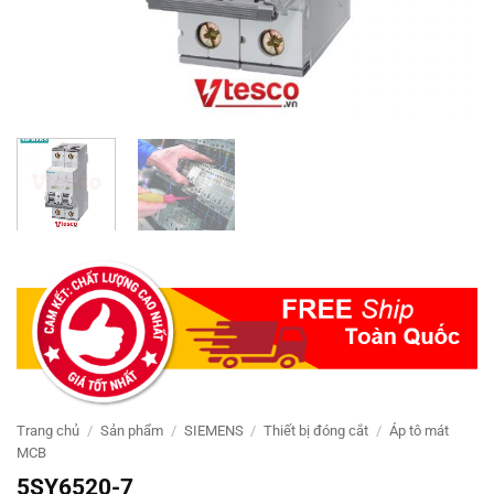
Trang chủ
/
Sản phẩm
/
SIEMENS
/
Thiết bị đóng cắt
/
Áp tô mát
MCB
5SY6520-7