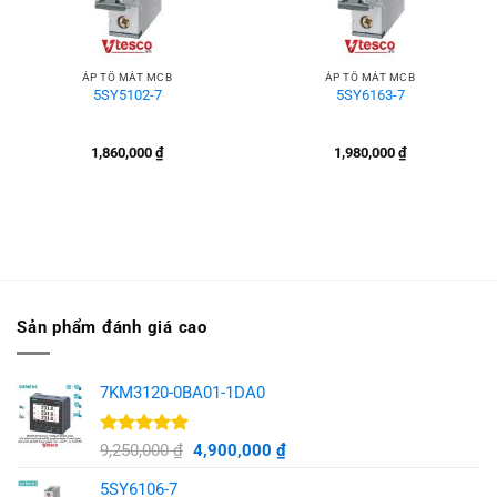
ÁP TÔ MÁT MCB
ÁP TÔ MÁT MCB
5SY5102-7
5SY6163-7
1,860,000
₫
1,980,000
₫
Sản phẩm đánh giá cao
7KM3120-0BA01-1DA0
Được xếp
Giá
Giá
9,250,000
₫
4,900,000
₫
hạng
5.00
gốc
hiện
5 sao
5SY6106-7
là:
tại