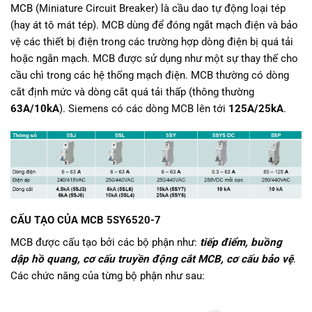
MCB (Miniature Circuit Breaker) là cầu dao tự động loại tép
(hay át tô mát tép). MCB dùng để đóng ngắt mạch điện và bảo
vệ các thiết bị điện trong các trường hợp dòng điện bị quá tải
hoặc ngắn mạch. MCB được sử dụng như một sự thay thế cho
cầu chì trong các hệ thống mạch điện. MCB thường có dòng
cắt định mức và dòng cắt quá tải thấp (thông thường
63A/10kA
). Siemens có các dòng MCB lên tới
125A/25kA
.
CẤU TẠO CỦA MCB 5SY6520-7
MCB được cấu tạo bởi các bộ phận như:
tiếp điểm, buồng
dập hồ quang, cơ cấu truyền động cắt MCB, cơ cấu bảo vệ
.
Các chức năng của từng bộ phận như sau: