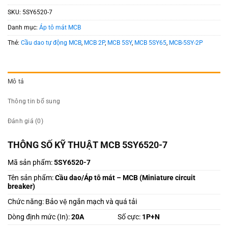
SKU:
5SY6520-7
Danh mục:
Áp tô mát MCB
Thẻ:
Cầu dao tự động MCB
,
MCB 2P
,
MCB 5SY
,
MCB 5SY65
,
MCB-5SY-2P
Mô tả
Thông tin bổ sung
Đánh giá (0)
THÔNG SỐ KỸ THUẬT MCB 5SY6520-7
Mã sản phẩm:
5SY6520-7
Tên sản phẩm:
Cầu dao/Áp tô mát – MCB (
Miniature circuit
breaker)
Chức năng: Bảo vệ ngắn mạch và quá tải
Dòng định mức (In):
20A
Số cực:
1P+N