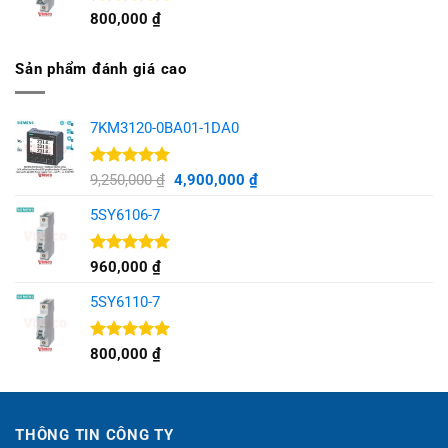
Được xếp
800,000
₫
hạng
5.00
5 sao
Sản phẩm đánh giá cao
7KM3120-0BA01-1DA0
Được xếp
Giá
Giá
9,250,000
₫
4,900,000
₫
hạng
5.00
gốc
hiện
5 sao
5SY6106-7
là:
tại
9,250,000 ₫.
là:
4,900,000 ₫.
Được xếp
960,000
₫
hạng
5.00
5 sao
5SY6110-7
Được xếp
800,000
₫
hạng
5.00
5 sao
THÔNG TIN CÔNG TY