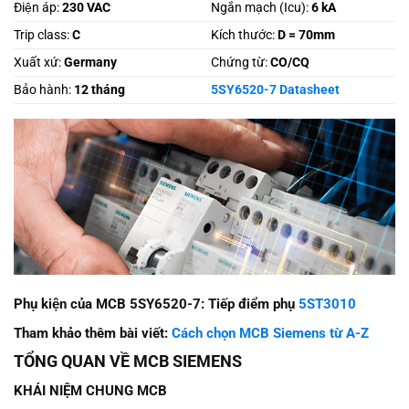
Điện áp:
230 VAC
Ngắn mạch (Icu):
6 kA
Trip class:
C
Kích thước:
D = 70mm
Xuất xứ:
Germany
Chứng từ:
CO/CQ
Bảo hành:
12 tháng
5SY6520-7 Datasheet
Phụ kiện của MCB 5SY6520-7: Tiếp điểm phụ
5ST3010
Tham khảo thêm bài viết:
Cách chọn MCB Siemens từ A-Z
TỔNG QUAN VỀ MCB SIEMENS
KHÁI NIỆM CHUNG MCB