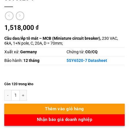
1,518,000
₫
Cầu dao/Áp tô mát – MCB (
Miniature circuit breaker),
230 VAC,
6kA, 1+N pole, C, 20A, D = 70mm;
Xuất xứ:
Germany
Chứng từ:
CO/CQ
Bảo hành:
12 tháng
5SY6520-7 Datasheet
Còn 120 trong kho
5SY6520-7 số lượng
Thêm vào giỏ hàng
Nhận báo giá doanh nghiệp