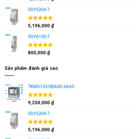
hạng
5.00
5 sao
5SY5204-7
Được xếp
5,196,000
₫
hạng
5.00
5 sao
5SY6120-7
Được xếp
800,000
₫
hạng
5.00
5 sao
Sản phẩm đánh giá cao
7KM3133-0BA00-3AA0
Được xếp
9,250,000
₫
hạng
5.00
5 sao
5SY5204-7
Được xếp
5,196,000
₫
hạng
5.00
5 sao