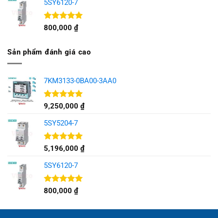
5SY6120-7
Được xếp
800,000
₫
hạng
5.00
5 sao
Sản phẩm đánh giá cao
7KM3133-0BA00-3AA0
Được xếp
9,250,000
₫
hạng
5.00
5 sao
5SY5204-7
Được xếp
5,196,000
₫
hạng
5.00
5 sao
5SY6120-7
Được xếp
800,000
₫
hạng
5.00
5 sao