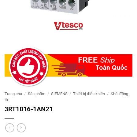
Trang chủ
/
Sản phẩm
/
SIEMENS
/
Thiết bị điều khiển
/
Khởi động
từ
3RT1016-1AN21