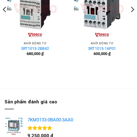
KHỞI ĐỘNG TỪ
KHỞI ĐỘNG TỪ
3RT1015-2BB42
3RT1015-1AP01
680,000
₫
600,000
₫
Sản phẩm đánh giá cao
7KM3133-0BA00-3AA0
Được xếp
9,250,000
₫