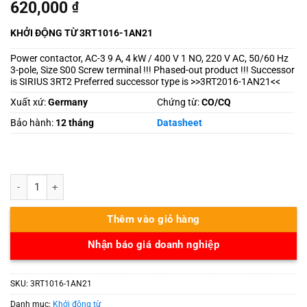
620,000
₫
KHỞI ĐỘNG TỪ 3RT1016-1AN21
Power contactor, AC-3 9 A, 4 kW / 400 V 1 NO, 220 V AC, 50/60 Hz
3-pole, Size S00 Screw terminal !!! Phased-out product !!! Successor
is SIRIUS 3RT2 Preferred successor type is >>3RT2016-1AN21<<
Xuất xứ:
Germany
Chứng từ:
CO/CQ
Bảo hành:
12 tháng
Datasheet
3RT1016-1AN21 số lượng
Thêm vào giỏ hàng
Nhận báo giá doanh nghiệp
SKU:
3RT1016-1AN21
Danh mục:
Khởi động từ