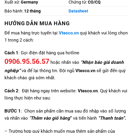
Xuất xứ:
Germany
Chứng từ:
CO/CQ
Bảo hành:
12 tháng
Datasheet
HƯỚNG DẪN MUA HÀNG
Để mua hàng trực tuyến tại
Vtesco.vn
quý khách vui lòng chọn
1 trong 2 cách:
Cách 1
: Gọi điện đặt hàng qua hotline
0906.95.56.57
hoặc nhấn vào
“Nhận báo giá doanh
nghiệp”
và để lại thông tin. Đội ngũ
Vtesco.vn
sẽ gửi đến quý
khách chào giá sớm nhất.
Cách 2
: Đặt hàng ngay trên website:
Vtesco.vn
. Quý khách vui
lòng thực hiện như sau:
BƯỚC 1
: Chọn sản phẩm cần mua sau đó nhập vào số lượng
và nhấn vào
“
Thêm vào giỏ hàng
“
và tiến hành
“Thanh toán”.
– Trường hợp quý khách muốn mua thêm sản phẩm của