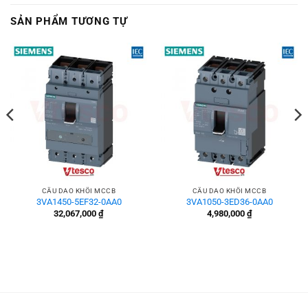
SẢN PHẨM TƯƠNG TỰ
CẦU DAO KHỐI MCCB
CẦU DAO KHỐI MCCB
3VA1450-5EF32-0AA0
3VA1050-3ED36-0AA0
32,067,000
₫
4,980,000
₫