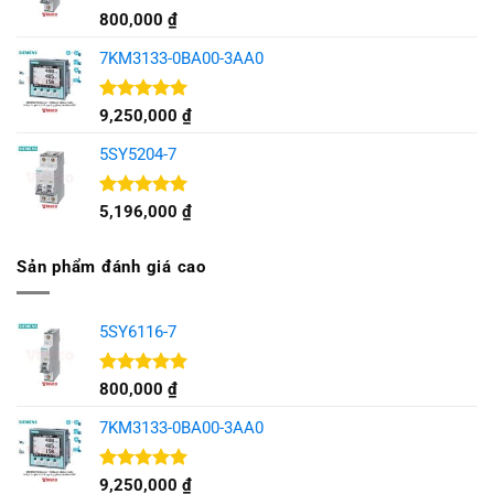
Được xếp
800,000
₫
hạng
5.00
5 sao
7KM3133-0BA00-3AA0
Được xếp
9,250,000
₫
hạng
5.00
5 sao
5SY5204-7
Được xếp
5,196,000
₫
hạng
5.00
5 sao
Sản phẩm đánh giá cao
5SY6116-7
Được xếp
800,000
₫
hạng
5.00
5 sao
7KM3133-0BA00-3AA0
Được xếp
9,250,000
₫