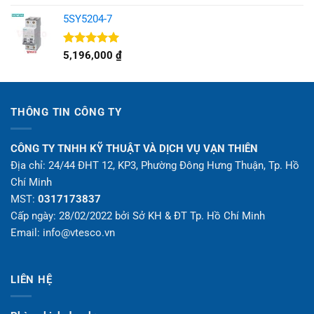
hạng
5.00
5 sao
5SY5204-7
Được xếp
5,196,000
₫
hạng
5.00
5 sao
THÔNG TIN CÔNG TY
CÔNG TY TNHH KỸ THUẬT VÀ DỊCH VỤ VẠN THIÊN
Địa chỉ: 24/44 ĐHT 12, KP3, Phường Đông Hưng Thuận, Tp. Hồ
Chí Minh
MST:
0317173837
Cấp ngày: 28/02/2022 bởi Sở KH & ĐT Tp. Hồ Chí Minh
Email: info@vtesco.vn
LIÊN HỆ