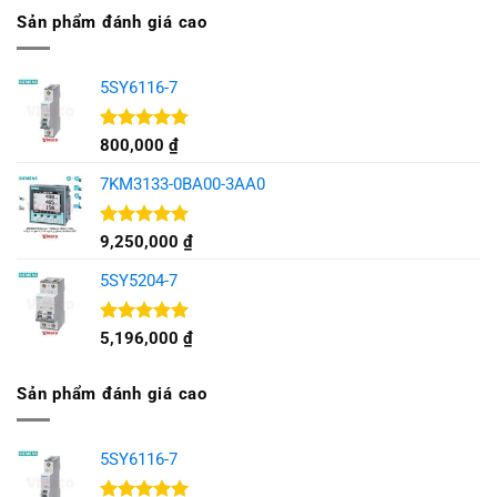
Sản phẩm đánh giá cao
5SY6116-7
Được xếp
800,000
₫
hạng
5.00
5 sao
7KM3133-0BA00-3AA0
Được xếp
9,250,000
₫
hạng
5.00
5 sao
5SY5204-7
Được xếp
5,196,000
₫
hạng
5.00
5 sao
Sản phẩm đánh giá cao
5SY6116-7