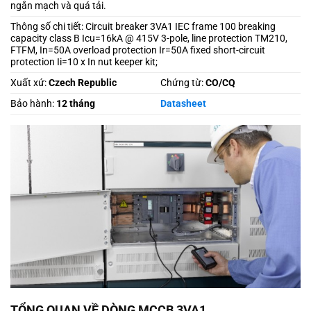
ngắn mạch và quá tải.
Thông số chi tiết: Circuit breaker 3VA1 IEC frame 100 breaking
capacity class B Icu=16kA @ 415V 3-pole, line protection TM210,
FTFM, In=50A overload protection Ir=50A fixed short-circuit
protection Ii=10 x In nut keeper kit;
Xuất xứ:
Czech Republic
Chứng từ:
CO/CQ
Bảo hành:
12 tháng
Datasheet
TỔNG QUAN VỀ DÒNG MCCB 3VA1