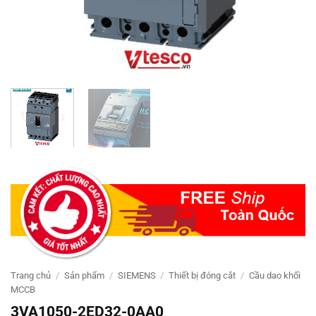
Trang chủ
/
Sản phẩm
/
SIEMENS
/
Thiết bị đóng cắt
/
Cầu dao khối
MCCB
3VA1050-2ED32-0AA0