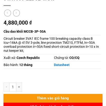
4,880,000
₫
Cầu dao khối MCCB-3P-50A
Circuit breaker 3VA1 IEC frame 100 breaking capacity class B
Icu=16kA @ 415V 3-pole, line protection TM210, FTFM, In=50A
overload protection Ir=50A fixed short-circuit protection Ii=10 x In
nut keeper kit;
Xuất xứ:
Czech Republic
Chứng từ:
CO/CQ
Bảo hành:
12 tháng
Datasheet
3VA1050-2ED32-0AA0 số lượng
Thêm vào giỏ hàng