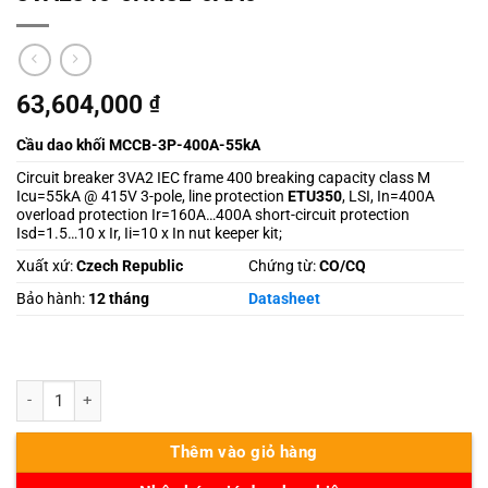
63,604,000
₫
Cầu dao khối MCCB-3P-400A-55kA
Circuit breaker 3VA2 IEC frame 400 breaking capacity class M
Icu=55kA @ 415V 3-pole, line protection
ETU350
, LSI, In=400A
overload protection Ir=160A…400A short-circuit protection
Isd=1.5…10 x Ir, Ii=10 x In nut keeper kit;
Xuất xứ:
Czech Republic
Chứng từ:
CO/CQ
Bảo hành:
12 tháng
Datasheet
3VA2340-5HN32-0AA0 số lượng
Thêm vào giỏ hàng