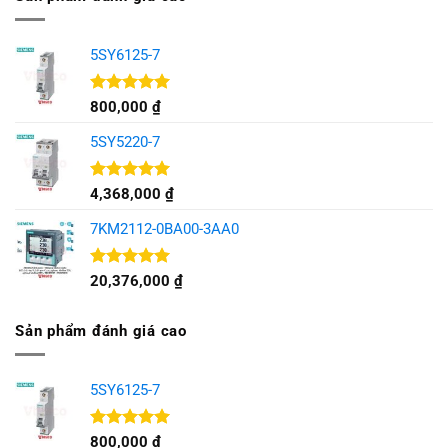
5SY6125-7
Được xếp
800,000
₫
hạng
5.00
5 sao
5SY5220-7
Được xếp
4,368,000
₫
hạng
5.00
5 sao
7KM2112-0BA00-3AA0
Được xếp
20,376,000
₫
hạng
5.00
5 sao
Sản phẩm đánh giá cao
5SY6125-7
Được xếp
800,000
₫