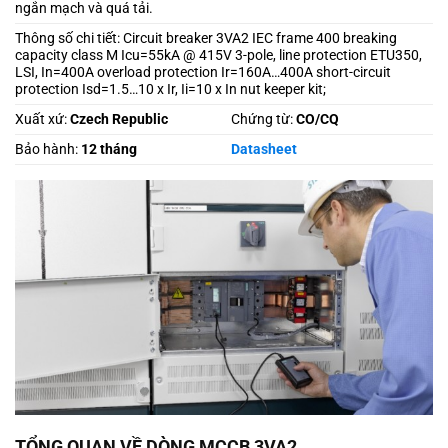
ngắn mạch và quá tải.
Thông số chi tiết: Circuit breaker 3VA2 IEC frame 400 breaking
capacity class M Icu=55kA @ 415V 3-pole, line protection ETU350,
LSI, In=400A overload protection Ir=160A…400A short-circuit
protection Isd=1.5…10 x Ir, Ii=10 x In nut keeper kit;
Xuất xứ:
Czech Republic
Chứng từ:
CO/CQ
Bảo hành:
12 tháng
Datasheet
TỔNG QUAN VỀ DÒNG MCCB 3VA2