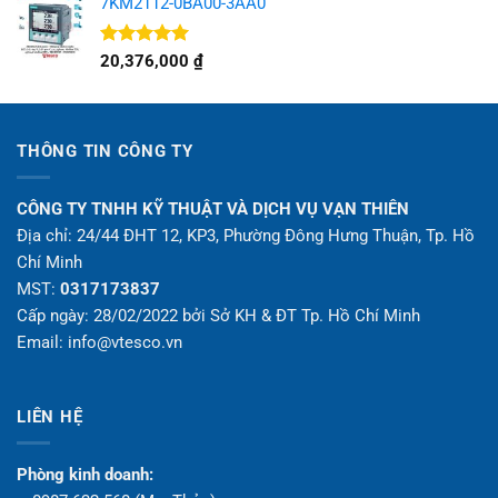
7KM2112-0BA00-3AA0
Được xếp
20,376,000
₫
hạng
5.00
5 sao
THÔNG TIN CÔNG TY
CÔNG TY TNHH KỸ THUẬT VÀ DỊCH VỤ VẠN THIÊN
Địa chỉ: 24/44 ĐHT 12, KP3, Phường Đông Hưng Thuận, Tp. Hồ
Chí Minh
MST:
0317173837
Cấp ngày: 28/02/2022 bởi Sở KH & ĐT Tp. Hồ Chí Minh
Email: info@vtesco.vn
LIÊN HỆ
Phòng kinh doanh: