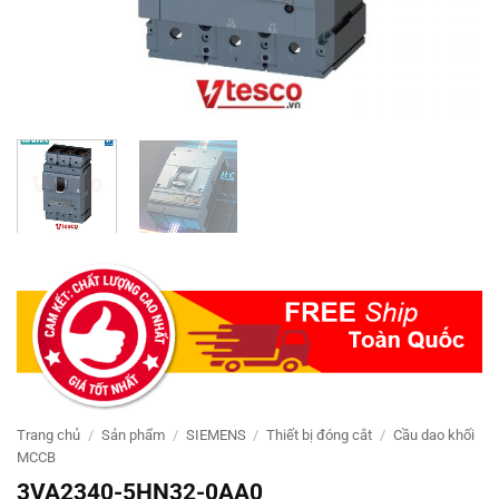
Trang chủ
/
Sản phẩm
/
SIEMENS
/
Thiết bị đóng cắt
/
Cầu dao khối
MCCB
3VA2340-5HN32-0AA0