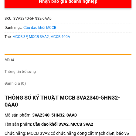
Nhận báo giá doanh nghiệp
SKU:
3VA2340-5HN32-0AA0
Danh mục:
Cầu dao khối MCCB
Thẻ:
MCCB 3P
,
MCCB 3VA2
,
MCCB 400A
Mô tả
Thông tin bổ sung
Đánh giá (0)
THÔNG SỐ KỸ THUẬT MCCB 3VA2340-5HN32-
0AA0
Mã sản phẩm:
3VA2340-5HN32-0AA0
Tên sản phẩm:
Cầu dao khối 3VA2, MCCB 3VA2
Chức năng: MCCB 3VA2 có chức năng đóng cắt mạch điện, bảo vệ