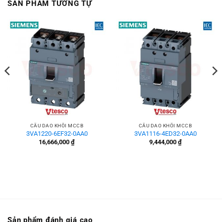
SẢN PHẨM TƯƠNG TỰ
CẦU DAO KHỐI MCCB
CẦU DAO KHỐI MCCB
3VA1220-6EF32-0AA0
3VA1116-4ED32-0AA0
16,666,000
₫
9,444,000
₫
Sản phẩm đánh giá cao