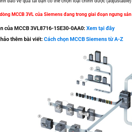
̉nh bảo vệ quá tải bạn có thể chọn loại chỉnh được (adjustable)
̣i dòng MCCB 3VL của Siemens đang trong giai đoạn ngưng sản
iện của MCCB 3VL8716-1SE30-0AA0:
Xem tại đây
ảo thêm bài viết:
Cách chọn MCCB Siemens từ A-Z