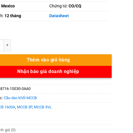
:
Mexico
Chứng từ:
CO/CQ
nh:
12 tháng
Datasheet
6-1SE30-0AA0 số lượng
Thêm vào giỏ hàng
Nhận báo giá doanh nghiệp
8716-1SE30-0AA0
c:
Cầu dao khối MCCB
B 1600A
,
MCCB 3P
,
MCCB 3VL
h giá (0)