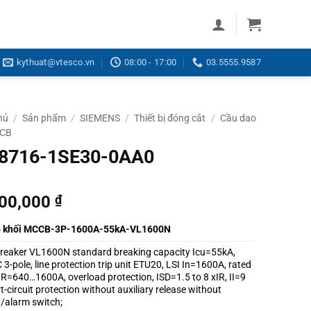
kythuat@vtesco.vn
08:00 - 17:00
03.5555.9587
hủ
/
Sản phẩm
/
SIEMENS
/
Thiết bị đóng cắt
/
Cầu dao
CCB
8716-1SE30-0AA0
500,000
₫
o khối MCCB-3P-1600A-55kA-VL1600N
 breaker VL1600N standard breaking capacity Icu=55kA,
3-pole, line protection trip unit ETU20, LSI In=1600A, rated
IR=640…1600A, overload protection, ISD=1.5 to 8 xIR, II=9
t-circuit protection without auxiliary release without
y/alarm switch;