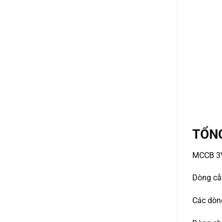
TỔN
MCCB 3VL 
Dòng că
Các dò