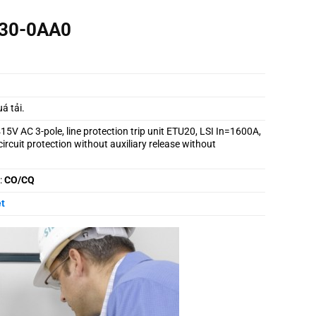
E30-0AA0
́ tải.
15V AC 3-pole, line protection trip unit ETU20, LSI In=1600A,
ircuit protection without auxiliary release without
:
CO/CQ
t