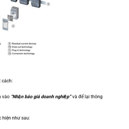
2 cách:
n vào
“Nhận báo giá doanh nghiệp”
và để lại thông
c hiện như sau: