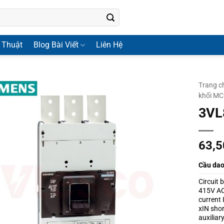
 Thuật
Blog Bài Viết
Liên Hệ
Trang c
khối M
3VL
63,
Cầu da
Circuit
415V AC 
current 
xIN shor
auxiliar