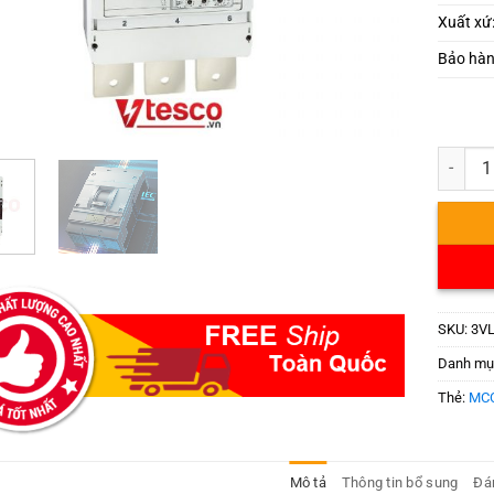
Xuất xứ
Bảo hà
3VL871
SKU:
3VL
Danh mụ
Thẻ:
MCC
Mô tả
Thông tin bổ sung
Đán