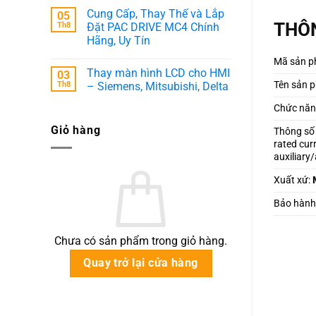
có
Cung Cấp, Thay Thế và Lắp
05
bình
luận
THÔN
Th8
Đặt PAC DRIVE MC4 Chính
ở
Hãng, Uy Tín
Thi
Công
Không
Cải
Mã sản p
có
Tạo
Thay màn hình LCD cho HMI
03
bình
Trạm
luận
Tên sản 
Th8
– Siemens, Mitsubishi, Delta
ATS,
ở
Thay
Cung
Không
Mới
Chức năng
Cấp,
có
Thanh
Thay
bình
Busbar
Giỏ hàng
Thế
luận
Thông số
&
và
ở
Di
rated cur
Lắp
Thay
Dời
Đặt
màn
auxiliary
Đấu
PAC
hình
Nối
DRIVE
LCD
Đường
Xuất xứ:
MC4
cho
Dây
Chính
HMI
Điện
Hãng,
–
Bảo hành
Chuyên
Uy
Siemens,
Nghiệp
Tín
Mitsubishi,
Delta
Chưa có sản phẩm trong giỏ hàng.
Quay trở lại cửa hàng