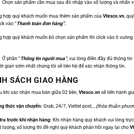
: Chọn sản phẩm cần mua sau đó nhập vào số lượng và nhấn 
g hợp quý khách muốn mua thêm sản phẩm của
Vtesco.vn
, qu
lick vào “
Thanh toán đơn hàng”
.
g hợp quý khách muốn bỏ chọn sản phẩm thì click vào ô vuông
: Ở phần “
Thông tin người mua”
, vui lòng điền đầy đủ thông ti
ời gian sớm nhất chúng tôi sẽ liên hệ để xác nhận thông tin.
NH SÁCH GIAO HÀNG
u khi xác nhận mua bán giữa 02 bên,
Vtesco.vn
sẽ tiến hành gi
ng thức vận chuyển:
Grab, 24/7, Viettel post,…
(thỏa thuận phươ
tra trước khi nhận hàng:
Khi nhận hàng quý khách vui lòng trực
ất lượng, số lượng thì đề nghị quý khách phản hồi ngay lại cho
V