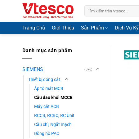
Bỏ
Tìm
qua
kiếm:
nội
dung
Trang Chủ
Giới Thiệu
Sản Phẩm
Dịch Vụ Kỹ
Danh mục sản phẩm
SIEMENS
(376)
Thiết bị đóng cắt
Áp tô mát MCB
Cầu dao khối MCCB
Máy cắt ACB
RCCB, RCBO, RC Unit
Cầu chì, Ngắt mạch
Đồng hồ PAC