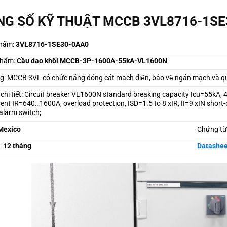
G SỐ KỸ THUẬT MCCB 3VL8716-1S
hẩm:
3VL8716-1SE30-0AA0
phẩm:
Cầu dao khối MCCB-3P-1600A-55kA-VL1600N
: MCCB 3VL có chức năng đóng cắt mạch điện, bảo vệ ngắn mạch và qua
 chi tiết: Circuit breaker VL1600N standard breaking capacity Icu=55kA, 4
rent IR=640…1600A, overload protection, ISD=1.5 to 8 xIR, II=9 xIN short-c
/alarm switch;
Mexico
Chứng từ
:
12 tháng
Datashee