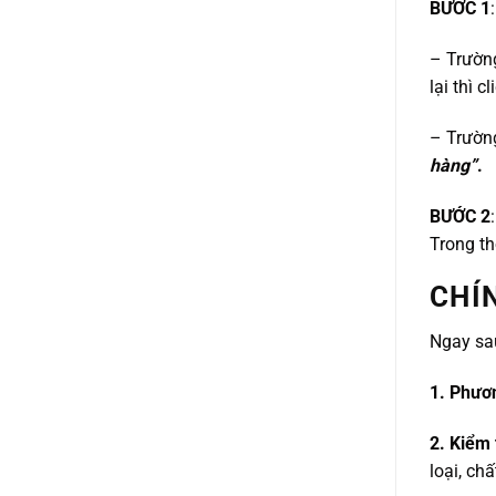
BƯỚC 1
– Trườn
lại thì c
– Trườn
hàng”
.
BƯỚC 2
Trong th
CHÍ
Ngay sa
1. Phươ
2. Kiểm 
loại, ch