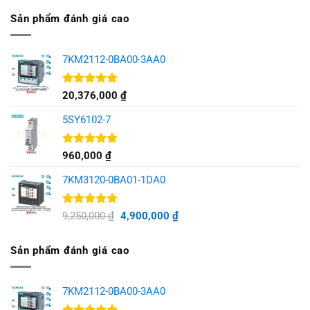
5 sao
là:
tại
Sản phẩm đánh giá cao
9,250,000 ₫.
là:
4,900,000 ₫.
7KM2112-0BA00-3AA0
Được xếp
20,376,000
₫
hạng
5.00
5 sao
5SY6102-7
Được xếp
960,000
₫
hạng
5.00
5 sao
7KM3120-0BA01-1DA0
Được xếp
Giá
Giá
9,250,000
₫
4,900,000
₫
hạng
5.00
gốc
hiện
5 sao
là:
tại
Sản phẩm đánh giá cao
9,250,000 ₫.
là:
4,900,000 ₫.
7KM2112-0BA00-3AA0