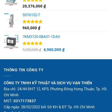
Được xếp
20,376,000
₫
hạng
5.00
5 sao
5SY6102-7
Được xếp
960,000
₫
hạng
5.00
5 sao
7KM3120-0BA01-1DA0
Được xếp
Giá
Giá
9,250,000
₫
4,900,000
₫
hạng
5.00
gốc
hiện
5 sao
là:
tại
9,250,000 ₫.
là:
4,900,000 ₫.
THÔNG TIN CÔNG TY
CÔNG TY TNHH KỸ THUẬT VÀ DỊCH VỤ VẠN THIÊN
Địa chỉ: 24/44 ĐHT 12, KP3, Phường Đông Hưng Thuận, Tp. Hồ
Chí Minh
MST:
0317173837
Cấp ngày: 28/02/2022 bởi Sở KH & ĐT Tp. Hồ Chí Minh