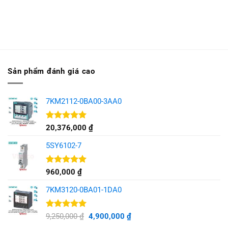
Sản phẩm đánh giá cao
7KM2112-0BA00-3AA0
Được xếp
20,376,000
₫
hạng
5.00
5 sao
5SY6102-7
Được xếp
960,000
₫
hạng
5.00
5 sao
7KM3120-0BA01-1DA0
Được xếp
Giá
Giá
9,250,000
₫
4,900,000
₫
hạng
5.00
gốc
hiện