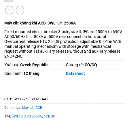
Máy cắt không khí ACB-3WL-3P-2500A
Fixed-mounted circuit breaker 3-pole, size II, IEC In=2500A to 690V,
AC50/60Hz Icu=80kA at 500V rear connection horizontal
Overcurrent release ETU 25 LSI protection adjustable 0.4-1 in With
manual operating mechanism with storage with mechanical
request without 1st auxiliary release without 2nd auxiliary release
2NO+2NC;
Xuất xứ:
Czech Republic
Chứng từ:
CO/CQ
Bảo hành:
12 tháng
Datasheet
SKU:
3WL1225-3CB32-1AA2
Danh mục:
Máy cắt ACB
Thẻ:
3WL12
,
ACB 2500A
,
ACB 3P