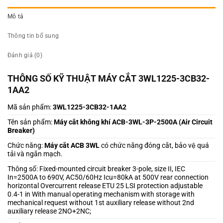
Mô tả
Thông tin bổ sung
Đánh giá (0)
THÔNG SỐ KỸ THUẬT MÁY CẮT 3WL1225-3CB32-
1AA2
Mã sản phẩm:
3WL1225-3CB32-1AA2
Tên sản phẩm:
Máy cắt không khí ACB-3WL-3P-2500A (Air Circuit
Breaker)
Chức năng:
Máy cắt ACB 3WL
có chức năng đóng cắt, bảo vệ quá
tải và ngắn mạch.
Thông số: Fixed-mounted circuit breaker 3-pole, size II, IEC
In=2500A to 690V, AC50/60Hz Icu=80kA at 500V rear connection
horizontal Overcurrent release ETU 25 LSI protection adjustable
0.4-1 in With manual operating mechanism with storage with
mechanical request without 1st auxiliary release without 2nd
auxiliary release 2NO+2NC;