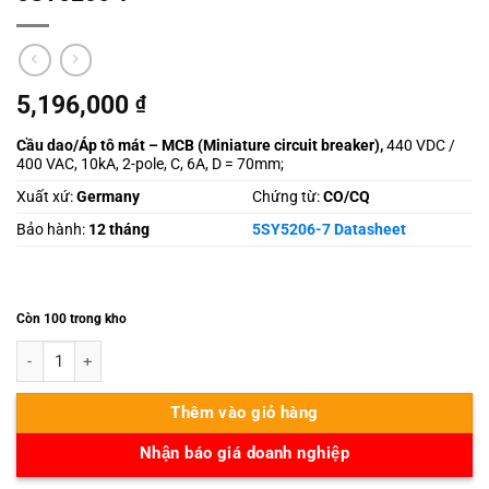
5,196,000
₫
Cầu dao/Áp tô mát – MCB (
Miniature circuit breaker),
440 VDC /
400 VAC, 10kA, 2-pole, C, 6A, D = 70mm;
Xuất xứ:
Germany
Chứng từ:
CO/CQ
Bảo hành:
12 tháng
5SY5206-7 Datasheet
Còn 100 trong kho
5SY5206-7 số lượng
Thêm vào giỏ hàng
Nhận báo giá doanh nghiệp