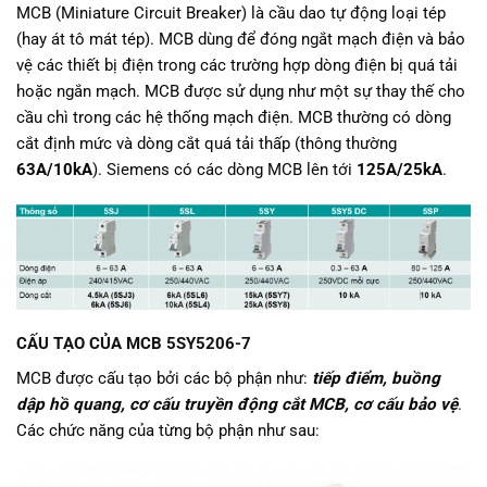
MCB (Miniature Circuit Breaker) là cầu dao tự động loại tép
(hay át tô mát tép). MCB dùng để đóng ngắt mạch điện và bảo
vệ các thiết bị điện trong các trường hợp dòng điện bị quá tải
hoặc ngắn mạch. MCB được sử dụng như một sự thay thế cho
cầu chì trong các hệ thống mạch điện. MCB thường có dòng
cắt định mức và dòng cắt quá tải thấp (thông thường
63A/10kA
). Siemens có các dòng MCB lên tới
125A/25kA
.
CẤU TẠO CỦA MCB 5SY5206-7
MCB được cấu tạo bởi các bộ phận như:
tiếp điểm, buồng
dập hồ quang, cơ cấu truyền động cắt MCB, cơ cấu bảo vệ
.
Các chức năng của từng bộ phận như sau: