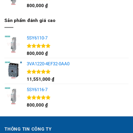
Được xếp
800,000
₫
hạng
5.00
5 sao
Sản phẩm đánh giá cao
5SY6110-7
Được xếp
800,000
₫
hạng
5.00
5 sao
3VA1220-4EF32-0AA0
Được xếp
11,551,000
₫
hạng
5.00
5 sao
5SY6116-7
Được xếp
800,000
₫
hạng
5.00
5 sao
THÔNG TIN CÔNG TY