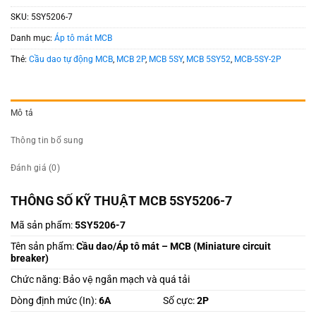
SKU:
5SY5206-7
Danh mục:
Áp tô mát MCB
Thẻ:
Cầu dao tự động MCB
,
MCB 2P
,
MCB 5SY
,
MCB 5SY52
,
MCB-5SY-2P
Mô tả
Thông tin bổ sung
Đánh giá (0)
THÔNG SỐ KỸ THUẬT MCB 5SY5206-7
Mã sản phẩm:
5SY5206-7
Tên sản phẩm:
Cầu dao/Áp tô mát – MCB (
Miniature circuit
breaker)
Chức năng: Bảo vệ ngắn mạch và quá tải
Dòng định mức (In):
6A
Số cực:
2P