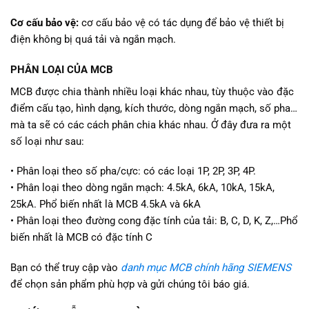
Cơ cấu bảo vệ:
cơ cấu bảo vệ có tác dụng để bảo vệ thiết bị
điện không bị quá tải và ngắn mạch.
PHÂN LOẠI CỦA MCB
MCB được chia thành nhiều loại khác nhau, tùy thuộc vào đặc
điểm cấu tạo, hình dạng, kích thước, dòng ngắn mạch, số pha…
mà ta sẽ có các cách phân chia khác nhau. Ở đây đưa ra một
số loại như sau:
• Phân loại theo số pha/cực: có các loại 1P, 2P, 3P, 4P.
• Phân loại theo dòng ngắn mạch: 4.5kA, 6kA, 10kA, 15kA,
25kA. Phổ biến nhất là MCB 4.5kA và 6kA
• Phân loại theo đường cong đặc tính của tải: B, C, D, K, Z,…Phổ
biến nhất là MCB có đặc tính C
Bạn có thể truy cập vào
danh mục MCB chính hãng SIEMENS
để chọn sản phẩm phù hợp và gửi chúng tôi báo giá.