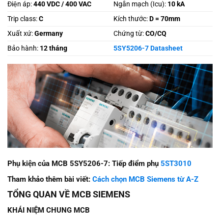
Điện áp:
440 VDC / 400 VAC
Ngắn mạch (Icu):
10 kA
Trip class:
C
Kích thước:
D = 70mm
Xuất xứ:
Germany
Chứng từ:
CO/CQ
Bảo hành:
12 tháng
5SY5206-7 Datasheet
Phụ kiện của MCB 5SY5206-7: Tiếp điểm phụ
5ST3010
Tham khảo thêm bài viết:
Cách chọn MCB Siemens từ A-Z
TỔNG QUAN VỀ MCB SIEMENS
KHÁI NIỆM CHUNG MCB