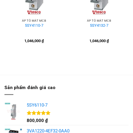
ÁP TÔ MÁT MCB
ÁP TÔ MÁT MCB
5SY4110-7
5SY4132-7
1,046,000
₫
1,046,000
₫
Sản phẩm đánh giá cao
5SY6110-7
Được xếp
800,000
₫
hạng
5.00
5 sao
3VA1220-4EF32-0AA0