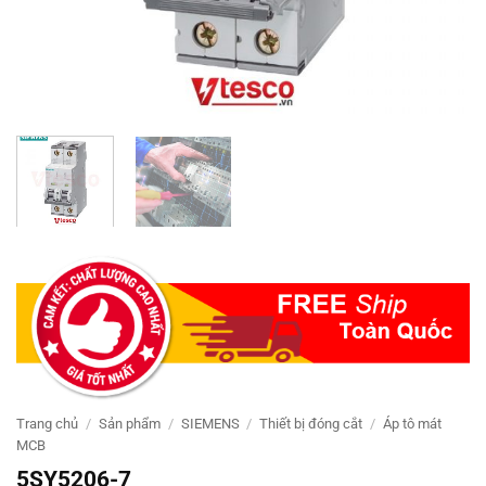
Trang chủ
/
Sản phẩm
/
SIEMENS
/
Thiết bị đóng cắt
/
Áp tô mát
MCB
5SY5206-7