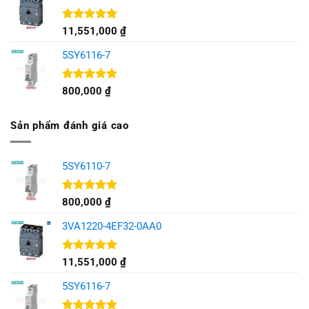
Được xếp
11,551,000
₫
hạng
5.00
5 sao
5SY6116-7
Được xếp
800,000
₫
hạng
5.00
5 sao
Sản phẩm đánh giá cao
5SY6110-7
Được xếp
800,000
₫
hạng
5.00
5 sao
3VA1220-4EF32-0AA0
Được xếp
11,551,000
₫
hạng
5.00
5 sao
5SY6116-7