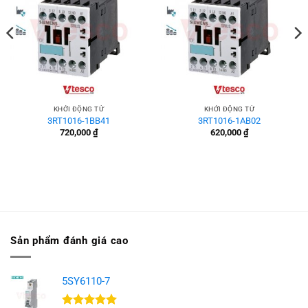
KHỞI ĐỘNG TỪ
KHỞI ĐỘNG TỪ
3RT1016-1BB41
3RT1016-1AB02
720,000
₫
620,000
₫
Sản phẩm đánh giá cao
5SY6110-7