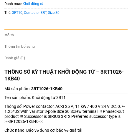
Danh mục:
Khởi động từ
Thẻ:
3RT10
,
Contactor 3RT
,
Size S0
Mô tả
Thông tin bổ sung
Đánh giá (0)
THÔNG SỐ KỸ THUẬT KHỞI ĐỘNG TỪ – 3RT1026-
1KB40
Mã sản phẩm:
3RT1026-1KB40
Tên sản phẩm: Khởi động từ 3RT1
Thông số: Power contactor, AC-3 25 A, 11 kW / 400 V 24 V DC, 0.7-
1.25*US With varistor 3-pole Size S0 Screw terminal !!! Phased-out
product !!! Successor is SIRIUS 3RT2 Preferred successor type is
>>3RT2026-1KB40<<
Chức năng: Bảo vệ động cơ, bảo vệ quá tải