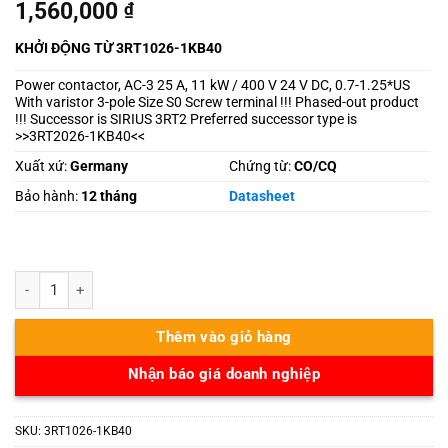
1,560,000
₫
KHỞI ĐỘNG TỪ 3RT1026-1KB40
Power contactor, AC-3 25 A, 11 kW / 400 V 24 V DC, 0.7-1.25*US
With varistor 3-pole Size S0 Screw terminal !!! Phased-out product
!!! Successor is SIRIUS 3RT2 Preferred successor type is
>>3RT2026-1KB40<<
Xuất xứ:
Germany
Chứng từ:
CO/CQ
Bảo hành:
12 tháng
Datasheet
3RT1026-1KB40 số lượng
Thêm vào giỏ hàng
Nhận báo giá doanh nghiệp
SKU:
3RT1026-1KB40