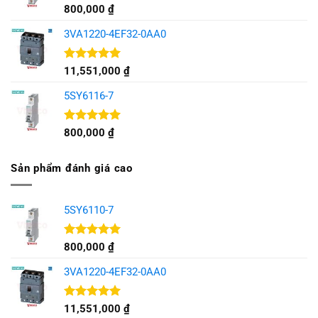
Được xếp
800,000
₫
hạng
5.00
5 sao
3VA1220-4EF32-0AA0
Được xếp
11,551,000
₫
hạng
5.00
5 sao
5SY6116-7
Được xếp
800,000
₫
hạng
5.00
5 sao
Sản phẩm đánh giá cao
5SY6110-7
Được xếp
800,000
₫
hạng
5.00
5 sao
3VA1220-4EF32-0AA0
Được xếp
11,551,000
₫