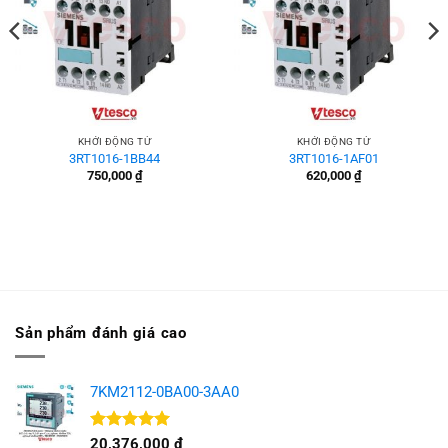
KHỞI ĐỘNG TỪ
KHỞI ĐỘNG TỪ
3RT1016-1BB44
3RT1016-1AF01
750,000
₫
620,000
₫
Sản phẩm đánh giá cao
7KM2112-0BA00-3AA0
Được xếp
20,376,000
₫