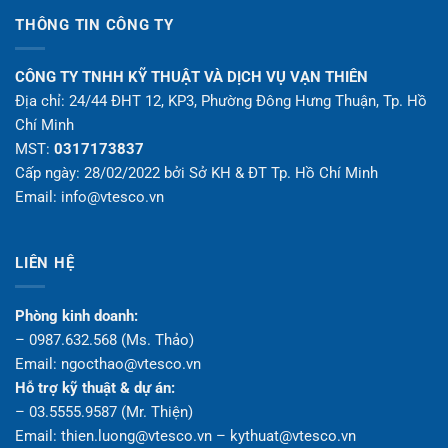
9,250,000 ₫.
là:
4,900,000 ₫.
THÔNG TIN CÔNG TY
CÔNG TY TNHH KỸ THUẬT VÀ DỊCH VỤ VẠN THIÊN
Địa chỉ: 24/44 ĐHT 12, KP3, Phường Đông Hưng Thuận, Tp. Hồ
Chí Minh
MST:
0317173837
Cấp ngày: 28/02/2022 bởi Sở KH & ĐT Tp. Hồ Chí Minh
Email: info@vtesco.vn
LIÊN HỆ
Phòng kinh doanh:
– 0987.632.568 (Ms. Thảo)
Email: ngocthao@vtesco.vn
Hỗ trợ kỹ thuật & dự án:
– 03.5555.9587 (Mr. Thiện)
Email: thien.luong@vtesco.vn – kythuat@vtesco.vn