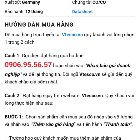
Xuất xứ:
Germany
Chứng từ:
CO/CQ
Bảo hành:
12 tháng
Datasheet
HƯỚNG DẪN MUA HÀNG
Để mua hàng trực tuyến tại
Vtesco.vn
quý khách vui lòng chọn
1 trong 2 cách:
Cách 1
: Gọi điện đặt hàng qua hotline
0906.95.56.57
hoặc nhấn vào
“Nhận báo giá doanh
nghiệp”
và để lại thông tin. Đội ngũ
Vtesco.vn
sẽ gửi đến quý
khách chào giá sớm nhất.
Cách 2
: Đặt hàng ngay trên website:
Vtesco.vn
. Quý khách vui
lòng thực hiện như sau:
BƯỚC 1
: Chọn sản phẩm cần mua sau đó nhập vào số lượng
và nhấn vào
“
Thêm vào giỏ hàng
“
và tiến hành
“Thanh toán”.
– Trường hợp quý khách muốn mua thêm sản phẩm của