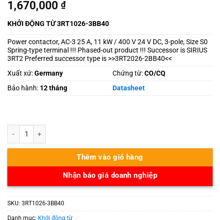
1,670,000
₫
KHỞI ĐỘNG TỪ 3RT1026-3BB40
Power contactor, AC-3 25 A, 11 kW / 400 V 24 V DC, 3-pole, Size S0
Spring-type terminal !!! Phased-out product !!! Successor is SIRIUS
3RT2 Preferred successor type is >>3RT2026-2BB40<<
Xuất xứ:
Germany
Chứng từ:
CO/CQ
Bảo hành:
12 tháng
Datasheet
3RT1026-3BB40 số lượng
Thêm vào giỏ hàng
Nhận báo giá doanh nghiệp
SKU:
3RT1026-3BB40
Danh mục:
Khởi động từ