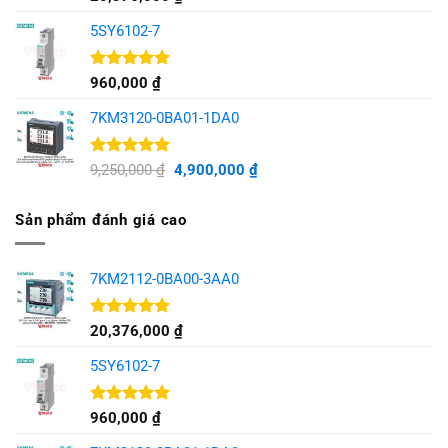
hạng
5.00
5 sao
5SY6102-7
Được xếp
960,000
₫
hạng
5.00
5 sao
7KM3120-0BA01-1DA0
Được xếp
Giá
Giá
9,250,000
₫
4,900,000
₫
hạng
5.00
gốc
hiện
5 sao
là:
tại
Sản phẩm đánh giá cao
9,250,000 ₫.
là:
4,900,000 ₫.
7KM2112-0BA00-3AA0
Được xếp
20,376,000
₫
hạng
5.00
5 sao
5SY6102-7
Được xếp
960,000
₫
hạng
5.00
5 sao