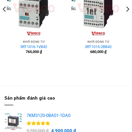
KHỞI ĐỘNG TỪ
KHỞI ĐỘNG TỪ
3RT1016-1VB42
3RT1015-2BB42
765,000
₫
680,000
₫
Sản phẩm đánh giá cao
7KM3120-0BA01-1DA0
Được xếp
Giá
Giá
9,250,000
₫
4,900,000
₫