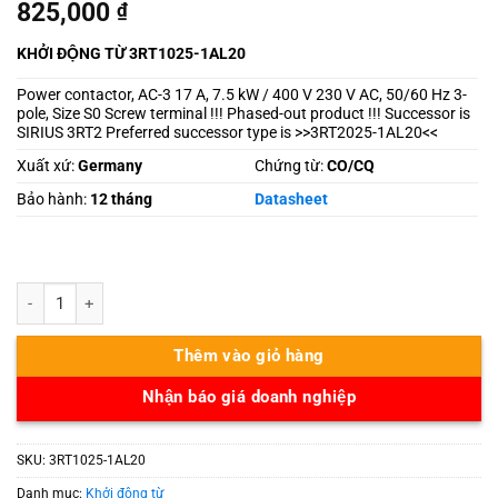
825,000
₫
KHỞI ĐỘNG TỪ 3RT1025-1AL20
Power contactor, AC-3 17 A, 7.5 kW / 400 V 230 V AC, 50/60 Hz 3-
pole, Size S0 Screw terminal !!! Phased-out product !!! Successor is
SIRIUS 3RT2 Preferred successor type is >>3RT2025-1AL20<<
Xuất xứ:
Germany
Chứng từ:
CO/CQ
Bảo hành:
12 tháng
Datasheet
3RT1025-1AL20 số lượng
Thêm vào giỏ hàng
Nhận báo giá doanh nghiệp
SKU:
3RT1025-1AL20
Danh mục:
Khởi động từ