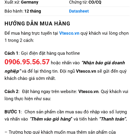
Xuất xứ:
Germany
Chứng từ:
CO/CQ
Bảo hành:
12 tháng
Datasheet
HƯỚNG DẪN MUA HÀNG
Để mua hàng trực tuyến tại
Vtesco.vn
quý khách vui lòng chọn
1 trong 2 cách:
Cách 1
: Gọi điện đặt hàng qua hotline
0906.95.56.57
hoặc nhấn vào
“Nhận báo giá doanh
nghiệp”
và để lại thông tin. Đội ngũ
Vtesco.vn
sẽ gửi đến quý
khách chào giá sớm nhất.
Cách 2
: Đặt hàng ngay trên website:
Vtesco.vn
. Quý khách vui
lòng thực hiện như sau:
BƯỚC 1
: Chọn sản phẩm cần mua sau đó nhập vào số lượng
và nhấn vào
“
Thêm vào giỏ hàng
“
và tiến hành
“Thanh toán”.
– Trường hợp quý khách muốn mua thêm sản phẩm của