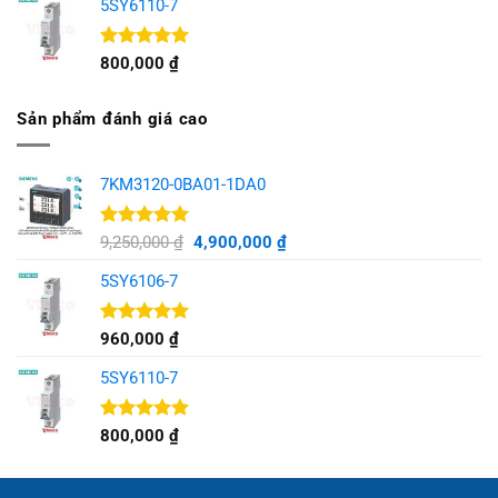
5SY6110-7
Được xếp
800,000
₫
hạng
5.00
5 sao
Sản phẩm đánh giá cao
7KM3120-0BA01-1DA0
Được xếp
Giá
Giá
9,250,000
₫
4,900,000
₫
hạng
5.00
gốc
hiện
5 sao
5SY6106-7
là:
tại
9,250,000 ₫.
là:
4,900,000 ₫.
Được xếp
960,000
₫
hạng
5.00
5 sao
5SY6110-7
Được xếp
800,000
₫
hạng
5.00
5 sao